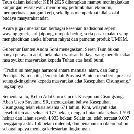
Taun dalam kalender KEN 2025 diharapkan mampu meningkatkan
kunjungan wisatawan, mendorong pertumbuhan ekonomi,
memperluas lapangan kerja, sekaligus memperkuat nilai sosial
budaya masyarakat adat.
Acara juga dimeriahkan berbagai kesenian tradisional seperti
wayang golek, tari jaipong, rampak bedug, serta pasar malam yang
menghadirkan aneka hiburan rakyat dan pameran produk UMKM.
Gubernur Banten Andra Soni menegaskan, Seren Taun bukan
hanya perayaan adat, melainkan warisan budaya yang merefleksikan
rasa syukur masyarakat kepada Tuhan atas hasil bumi.
“Tradisi ini menjaga harmoni antara manusia, alam, dan Sang
Pencipta. Karena itu, Pemerintah Provinsi Banten memberi apresiasi
setinggi-tingginya kepada masyarakat adat Kasepuhan Cisungsang,”
ungkapnya.
Sementara itu, Ketua Adat Guru Cucuk Kasepuhan Cisungsang,
Abah Usep Suyatma SR, menegaskan bahwa Kasepuhan
Cisungsang telah eksis selama 671 tahun. Kini, wilayah adat
tersebut tercatat seluas 6.177 hektar, dengan hutan adat seluas 1.599
hektar dan lahan sawah 4.933 hektar. Selain itu, telah tercatat 9.097
penggarap aktif, 150 petani milenial, dan penanaman ribuan pohon
sebagai upaya menjaga kelestarian lingkungan.