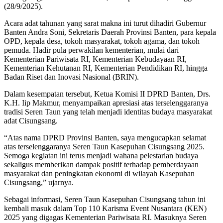
(28/9/2025).
Acara adat tahunan yang sarat makna ini turut dihadiri Gubernur
Banten Andra Soni, Sekretaris Daerah Provinsi Banten, para kepala
OPD, kepala desa, tokoh masyarakat, tokoh agama, dan tokoh
pemuda. Hadir pula perwakilan kementerian, mulai dari
Kementerian Pariwisata RI, Kementerian Kebudayaan RI,
Kementerian Kehutanan RI, Kementerian Pendidikan RI, hingga
Badan Riset dan Inovasi Nasional (BRIN).
Dalam kesempatan tersebut, Ketua Komisi II DPRD Banten, Drs.
K.H. Iip Makmur, menyampaikan apresiasi atas terselenggaranya
tradisi Seren Taun yang telah menjadi identitas budaya masyarakat
adat Cisungsang.
“Atas nama DPRD Provinsi Banten, saya mengucapkan selamat
atas terselenggaranya Seren Taun Kasepuhan Cisungsang 2025.
Semoga kegiatan ini terus menjadi wahana pelestarian budaya
sekaligus memberikan dampak positif terhadap pemberdayaan
masyarakat dan peningkatan ekonomi di wilayah Kasepuhan
Cisungsang,” ujarnya.
Sebagai informasi, Seren Taun Kasepuhan Cisungsang tahun ini
kembali masuk dalam Top 110 Karisma Event Nusantara (KEN)
2025 yang digagas Kementerian Pariwisata RI. Masuknya Seren