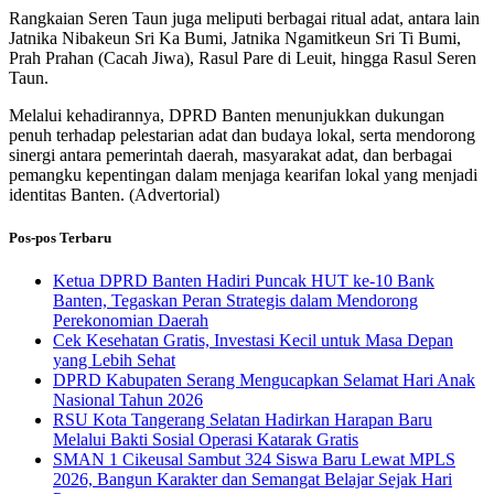
Rangkaian Seren Taun juga meliputi berbagai ritual adat, antara lain
Jatnika Nibakeun Sri Ka Bumi, Jatnika Ngamitkeun Sri Ti Bumi,
Prah Prahan (Cacah Jiwa), Rasul Pare di Leuit, hingga Rasul Seren
Taun.
Melalui kehadirannya, DPRD Banten menunjukkan dukungan
penuh terhadap pelestarian adat dan budaya lokal, serta mendorong
sinergi antara pemerintah daerah, masyarakat adat, dan berbagai
pemangku kepentingan dalam menjaga kearifan lokal yang menjadi
identitas Banten. (Advertorial)
Pos-pos Terbaru
Ketua DPRD Banten Hadiri Puncak HUT ke-10 Bank
Banten, Tegaskan Peran Strategis dalam Mendorong
Perekonomian Daerah
Cek Kesehatan Gratis, Investasi Kecil untuk Masa Depan
yang Lebih Sehat
DPRD Kabupaten Serang Mengucapkan Selamat Hari Anak
Nasional Tahun 2026
RSU Kota Tangerang Selatan Hadirkan Harapan Baru
Melalui Bakti Sosial Operasi Katarak Gratis
SMAN 1 Cikeusal Sambut 324 Siswa Baru Lewat MPLS
2026, Bangun Karakter dan Semangat Belajar Sejak Hari