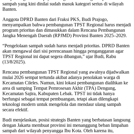
sampah yang kini dinilai sudah masuk kategori serius di wilayah
Banten.
Anggota DPRD Banten dari Fraksi PKS, Budi Prajogo,
menyampaikan bahwa pembangunan TPST Regional harus menjadi
program prioritas dan dimasukkan dalam Rencana Pembangunan
Jangka Menengah Daerah (RPJMD) Provinsi Banten 2025–2029.
“Pengelolaan sampah sudah harus menjadi prioritas. DPRD Banten
akan mengawal dari sisi perencanaan hingga penganggaran agar
TPST Regional ini dapat segera dibangun,” ujar Budi, Rabu
(13/8/2025).
Rencana pembangunan TPST Regional yang awalnya dijadwalkan
mulai 2026 sempat tertunda akibat adanya penolakan warga di
Kecamatan Cileles. Namun, kini lokasi pembangunan dialihkan ke
area di samping Tempat Pemrosesan Akhir (TPA) Dengung,
Kecamatan Sajira, Kabupaten Lebak. TPST ini tidak hanya
berfungsi sebagai tempat pembuangan, tetapi akan dilengkapi
teknologi modern untuk mengelola dan mendaur ulang sampah
secara efektif.
Budi menjelaskan, posisi strategis Banten yang berbatasan langsung
dengan Jakarta membuat provinsi ini menanggung beban limpahan
sampah dari wilayah penyangga Ibu Kota. Oleh karena itu,