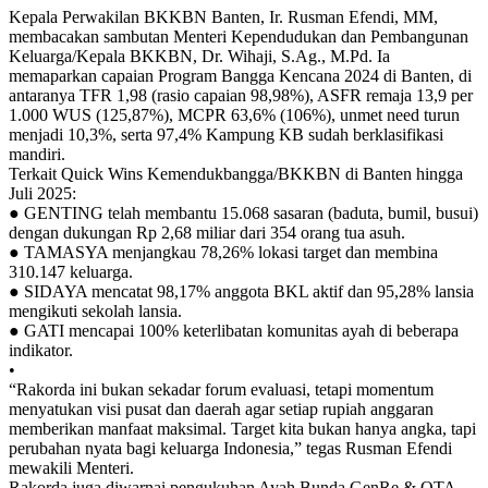
Kepala Perwakilan BKKBN Banten, Ir. Rusman Efendi, MM,
membacakan sambutan Menteri Kependudukan dan Pembangunan
Keluarga/Kepala BKKBN, Dr. Wihaji, S.Ag., M.Pd. Ia
memaparkan capaian Program Bangga Kencana 2024 di Banten, di
antaranya TFR 1,98 (rasio capaian 98,98%), ASFR remaja 13,9 per
1.000 WUS (125,87%), MCPR 63,6% (106%), unmet need turun
menjadi 10,3%, serta 97,4% Kampung KB sudah berklasifikasi
mandiri.
Terkait Quick Wins Kemendukbangga/BKKBN di Banten hingga
Juli 2025:
● GENTING telah membantu 15.068 sasaran (baduta, bumil, busui)
dengan dukungan Rp 2,68 miliar dari 354 orang tua asuh.
● TAMASYA menjangkau 78,26% lokasi target dan membina
310.147 keluarga.
● SIDAYA mencatat 98,17% anggota BKL aktif dan 95,28% lansia
mengikuti sekolah lansia.
● GATI mencapai 100% keterlibatan komunitas ayah di beberapa
indikator.
•
“Rakorda ini bukan sekadar forum evaluasi, tetapi momentum
menyatukan visi pusat dan daerah agar setiap rupiah anggaran
memberikan manfaat maksimal. Target kita bukan hanya angka, tapi
perubahan nyata bagi keluarga Indonesia,” tegas Rusman Efendi
mewakili Menteri.
Rakorda juga diwarnai pengukuhan Ayah Bunda GenRe & OTA