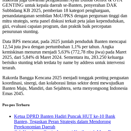
GENTING untuk kepala daerah se-Banten, penyerahan DAK
Subbidang KB 2025, pemberian 18 kategori penghargaan,
penandatanganan sembilan MoU/PKS dengan perguruan tinggi dan
mitra strategis, serta panel diskusi terkait peta jalan kependudukan,
gizi, evaluasi capaian program, dan praktik baik percepatan
penurunan stunting.
Data BPS mencatat, pada 2025 jumlah penduduk Banten mencapai
12,54 juta jiwa dengan pertumbuhan 1,1% per tahun. Angka
kemiskinan menurun menjadi 5,63% (772,78 ribu jiwa) pada Maret
2025, dari 5,84% di Maret 2024. Sementara itu, 283.250 keluarga
berisiko stunting telah terdata by name by address untuk intervensi
terarah.
Rakorda Bangga Kencana 2025 menjadi tonggak penting penguatan
koordinasi, sinergi, dan kolaborasi lintas sektor demi mewujudkan
Banten Maju, Mandiri, dan Sejahtera, serta menyongsong Indonesia
Emas 2045.
Pos-pos Terbaru
Ketua DPRD Banten Hadiri Puncak HUT ke-10 Bank
Banten, Tegaskan Peran Strategis dalam Mendorong
Perekonomian Daerah