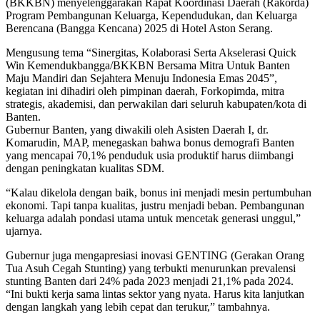
(BKKBN) menyelenggarakan Rapat Koordinasi Daerah (Rakorda)
Program Pembangunan Keluarga, Kependudukan, dan Keluarga
Berencana (Bangga Kencana) 2025 di Hotel Aston Serang.
Mengusung tema “Sinergitas, Kolaborasi Serta Akselerasi Quick
Win Kemendukbangga/BKKBN Bersama Mitra Untuk Banten
Maju Mandiri dan Sejahtera Menuju Indonesia Emas 2045”,
kegiatan ini dihadiri oleh pimpinan daerah, Forkopimda, mitra
strategis, akademisi, dan perwakilan dari seluruh kabupaten/kota di
Banten.
Gubernur Banten, yang diwakili oleh Asisten Daerah I, dr.
Komarudin, MAP, menegaskan bahwa bonus demografi Banten
yang mencapai 70,1% penduduk usia produktif harus diimbangi
dengan peningkatan kualitas SDM.
“Kalau dikelola dengan baik, bonus ini menjadi mesin pertumbuhan
ekonomi. Tapi tanpa kualitas, justru menjadi beban. Pembangunan
keluarga adalah pondasi utama untuk mencetak generasi unggul,”
ujarnya.
Gubernur juga mengapresiasi inovasi GENTING (Gerakan Orang
Tua Asuh Cegah Stunting) yang terbukti menurunkan prevalensi
stunting Banten dari 24% pada 2023 menjadi 21,1% pada 2024.
“Ini bukti kerja sama lintas sektor yang nyata. Harus kita lanjutkan
dengan langkah yang lebih cepat dan terukur,” tambahnya.