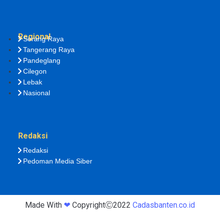
Regional
Serang Raya
Tangerang Raya
Pandeglang
Cilegon
Lebak
Nasional
Redaksi
Redaksi
Pedoman Media Siber
Made With
❤
CopyrightⒸ2022
Cadasbanten.co.id