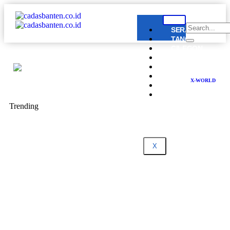
SERANG
TANGERANG
CILEGON
LEBAK
PANDEGLANG
BANTEN
X-WORLD
NASIONAL
DPRD
BANTEN
Trending
X