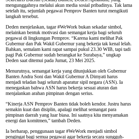
mengunggahnya melalui akun media sosial pribadinya. Tak lama
setelah itu, sejumlah pegawai Pemprov Banten turut mengikuti
langkah tersebut.
Deden menjelaskan, tagar #WeWork bukan sekadar simbol,
melainkan bentuk motivasi dan semangat kerja bagi seluruh
pegawai di lingkungan Pemprov. “Karena kami melihat Pak
Gubernur dan Pak Wakil Gubernur yang bekerja tak kenal lelah.
Bahkan, semalam kami rapat sampai pukul 23.30 WIB, tapi tadi
pagi Pak Gubernur sudah berangkat ke Surabaya,” ungkap
Deden saat ditemui pada Jumat, 23 Mei 2025.
Menurutnya, semangat kerja yang ditunjukkan oleh Gubernur
Banten Andra Soni dan Wakil Gubernur A Dimyati harus
menjadi teladan bagi seluruh aparatur sipil negara (ASN). Ia
menegaskan bahwa ASN harus bekerja sesuai aturan dan
menjalankan arahan pimpinan dengan serius.
“Kinerja ASN Pemprov Banten tidak boleh kendor. Justru harus
semakin kuat dan disiplin, apalagi melihat semangat para
pimpinan daerah yang luar biasa. Ini saatnya kita menyamakan
energi dan komitmen,” tambah Deden.
Ia berharap, penggunaan tagar #WeWork menjadi simbol
pengingat bagi semua pegawai agar bekerja secara sungguh-