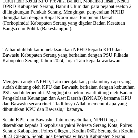
Turut hadir Ketua KPU Provinsi Banten, Mohamad Ihsan, Ketua
DPRD Kabupaten Serang, Bahrul Ulum dan para pejabat eselon 2
di lingkungan Pemkab Serang. Mengingat, penyerahan NPHD
dirangkaikan dengan Rapat Koordinasi Pimpinan Daerah
(Forkopimda) Kabupaten Serang yang digelar Badan Kesatuan
Bangsa dan Politik (Bakesbangpol).
“Alhamdulillah kami melaksanakan NPHD kepada KPU dan
Bawaslu Kabupaten Serang yang berkaitan dengan PSU Pilkada
Kabupaten Serang Tahun 2024,” ujar Tatu kepada wartawan.
Mengenai angka NPHD, Tatu mengatakan, pada intinya apa yang
sudah dihitung oleh KPU dan Bawaslu berkaitan dengan kebutuhan
PSU sudah terpenuhi. Mengingat sebelumnya dihitung oleh Badan
Pengelolaan Keuangan dan Aset Daerah (BPKAD) bersama KPU
dan Bawaslu secara rinci. ”Jadi Insya Allah memenuhi apa yang
dibutuhkan KPU dan Bawaslu,” katanya.
Selain KPU dan Bawaslu, Tatu menyebutkan, NPHD juga
diserahkan kepada 3 kepolisian yakni Polresta Serang Kota, Polres
Serang Kabupaten, Polres Cilegon, Kodim 0602 Serang dan Kodim
0623 Cilegon. Sebab, ada beberapa wilayah Kabupaten Serang