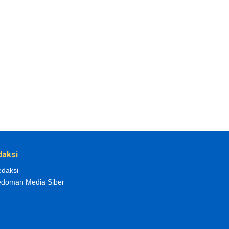
daksi
daksi
doman Media Siber