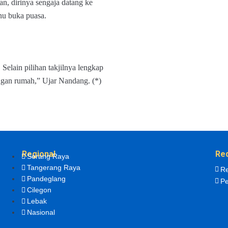
n, dirinya sengaja datang ke
nu buka puasa.
elain pilihan takjilnya lengkap
ngan rumah,” Ujar Nandang. (*)
Regional
Re
Serang Raya
Tangerang Raya
Re
Pandeglang
Pe
Cilegon
Lebak
Nasional