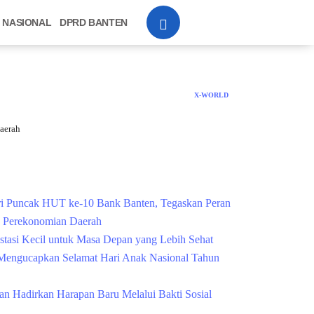
NASIONAL
DPRD BANTEN
X-WORLD
aerah
Cek Kesehatan Grati
i Puncak HUT ke-10 Bank Banten, Tegaskan Peran
g Perekonomian Daerah
estasi Kecil untuk Masa Depan yang Lebih Sehat
engucapkan Selamat Hari Anak Nasional Tahun
n Hadirkan Harapan Baru Melalui Bakti Sosial