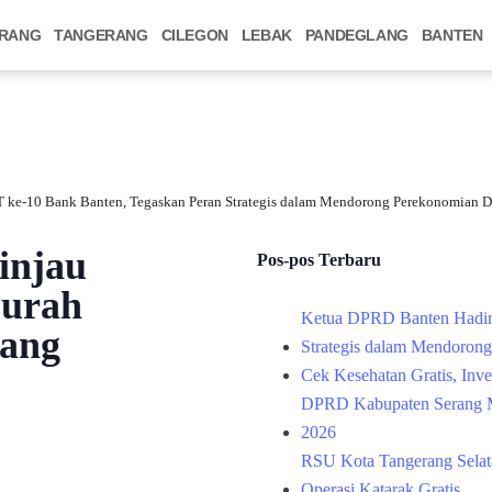
RANG
TANGERANG
CILEGON
LEBAK
PANDEGLANG
BANTEN
 ke-10 Bank Banten, Tegaskan Peran Strategis dalam Mendorong Perekonomian D
injau
Pos-pos Terbaru
Murah
Ketua DPRD Banten Hadir
rang
Strategis dalam Mendoron
Cek Kesehatan Gratis, Inv
DPRD Kabupaten Serang M
2026
RSU Kota Tangerang Selata
Operasi Katarak Gratis