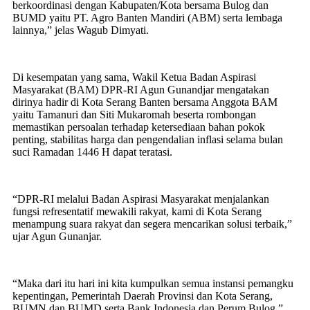
berkoordinasi dengan Kabupaten/Kota bersama Bulog dan
BUMD yaitu PT. Agro Banten Mandiri (ABM) serta lembaga
lainnya,” jelas Wagub Dimyati.
Di kesempatan yang sama, Wakil Ketua Badan Aspirasi
Masyarakat (BAM) DPR-RI Agun Gunandjar mengatakan
dirinya hadir di Kota Serang Banten bersama Anggota BAM
yaitu Tamanuri dan Siti Mukaromah beserta rombongan
memastikan persoalan terhadap ketersediaan bahan pokok
penting, stabilitas harga dan pengendalian inflasi selama bulan
suci Ramadan 1446 H dapat teratasi.
“DPR-RI melalui Badan Aspirasi Masyarakat menjalankan
fungsi refresentatif mewakili rakyat, kami di Kota Serang
menampung suara rakyat dan segera mencarikan solusi terbaik,”
ujar Agun Gunanjar.
“Maka dari itu hari ini kita kumpulkan semua instansi pemangku
kepentingan, Pemerintah Daerah Provinsi dan Kota Serang,
BUMN dan BUMD serta Bank Indonesia dan Perum Bulog,”