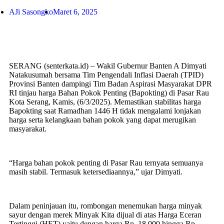
AJi Sasongko
Maret 6, 2025
SERANG (senterkata.id) – Wakil Gubernur Banten A Dimyati
Natakusumah bersama Tim Pengendali Inflasi Daerah (TPID)
Provinsi Banten dampingi Tim Badan Aspirasi Masyarakat DPR
RI tinjau harga Bahan Pokok Penting (Bapokting) di Pasar Rau
Kota Serang, Kamis, (6/3/2025). Memastikan stabilitas harga
Bapokting saat Ramadhan 1446 H tidak mengalami lonjakan
harga serta kelangkaan bahan pokok yang dapat merugikan
masyarakat.
“Harga bahan pokok penting di Pasar Rau ternyata semuanya
masih stabil. Termasuk ketersediaannya,” ujar Dimyati.
Dalam peninjauan itu, rombongan menemukan harga minyak
sayur dengan merek Minyak Kita dijual di atas Harga Eceran
Tertinggi (HET) yaitu dengan harga Rp. 18.000 hingga Rp.