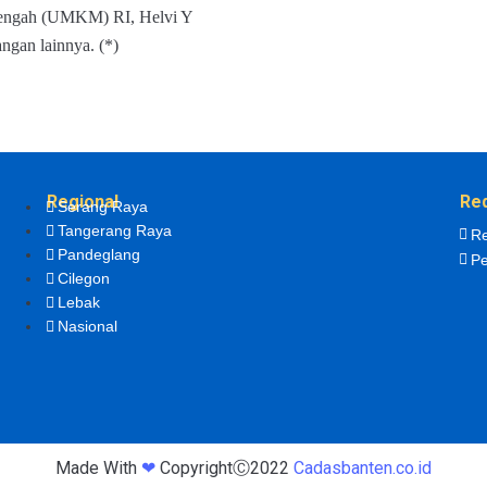
enengah (UMKM) RI, Helvi Y
gan lainnya. (*)
Regional
Re
Serang Raya
Tangerang Raya
Re
Pandeglang
Pe
Cilegon
Lebak
Nasional
Made With
❤
CopyrightⒸ2022
Cadasbanten.co.id