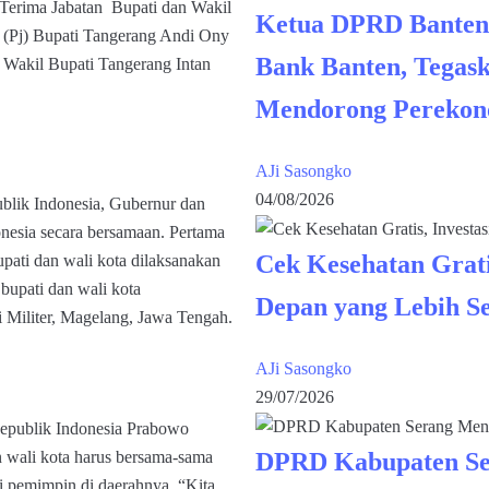
erima Jabatan Bupati dan Wakil
Ketua DPRD Banten
t (Pj) Bupati Tangerang Andi Ony
Bank Banten, Tegask
Wakil Bupati Tangerang Intan
Mendorong Perekon
AJi Sasongko
04/08/2026
blik Indonesia, Gubernur dan
onesia secara bersamaan. Pertama
Cek Kesehatan Grati
upati dan wali kota dilaksanakan
bupati dan wali kota
Depan yang Lebih S
 Militer, Magelang, Jawa Tengah.
AJi Sasongko
29/07/2026
 Republik Indonesia Prabowo
 wali kota harus bersama-sama
DPRD Kabupaten Se
 pemimpin di daerahnya. “Kita