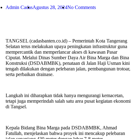
Admin Cadas
Agustus 28, 2024
No Comments
TANGSEL (cadasbanten.co.id) – Pemerintah Kota Tangerang
Selatan terus melakukan upaya peningkatan infrastruktur guna
mempercantik dan memperlancar akses di kawasan Pasar
Ciputat. Melalui Dinas Sumber Daya Air Bina Marga dan Bina
Konstruksi (DSDABMBK), penataan di Jalan Haji Usman kini
tengah dilakukan dengan pelebaran jalan, pembangunan trotoar,
serta perbaikan drainase.
Langkah ini diharapkan tidak hanya mengurangi kemacetan,
tetapi juga memperindah salah satu area pusat kegiatan ekonomi
di Tangsel.
Kepala Bidang Bina Marga pada DSDABMBK, Ahmad
Fatullah, menjelaskan bahwa proyek ini mencakup pelebaran
jalan sepanjang 430 meter dengan lebar 7-8 meter.