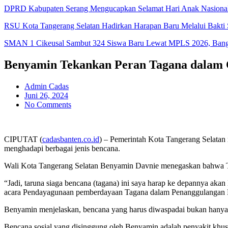
DPRD Kabupaten Serang Mengucapkan Selamat Hari Anak Nasiona
RSU Kota Tangerang Selatan Hadirkan Harapan Baru Melalui Bakti S
SMAN 1 Cikeusal Sambut 324 Siswa Baru Lewat MPLS 2026, Bangun
Benyamin Tekankan Peran Tagana dalam C
Admin Cadas
Juni 26, 2024
No Comments
CIPUTAT (
cadasbanten.co.id
) – Pemerintah Kota Tangerang Selatan
menghadapi berbagai jenis bencana.
Wali Kota Tangerang Selatan Benyamin Davnie menegaskan bahwa T
“Jadi, taruna siaga bencana (tagana) ini saya harap ke depannya 
acara Pendayagunaan pemberdayaan Tagana dalam Penanggulangan Be
Benyamin menjelaskan, bencana yang harus diwaspadai bukan hanya ben
Bencana sosial yang disinggung oleh Benyamin adalah penyakit khus