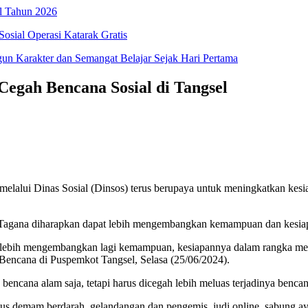
l Tahun 2026
osial Operasi Katarak Gratis
 Karakter dan Semangat Belajar Sejak Hari Pertama
egah Bencana Sosial di Tangsel
 melalui Dinas Sosial (Dinsos) terus berupaya untuk meningkatkan ke
agana diharapkan dapat lebih mengembangkan kemampuan dan kesiap
akan lebih mengembangkan lagi kemampuan, kesiapannya dalam rangka 
ncana di Puspemkot Tangsel, Selasa (25/06/2024).
cana alam saja, tetapi harus dicegah lebih meluas terjadinya bencana
us demam berdarah, gelandangan dan pengemis, judi online, sabung ay