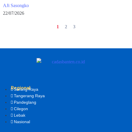
AJi Sasongko
22/07/2026
1
2
3
Regional
Serang Raya
Tangerang Raya
Pandeglang
Cilegon
Lebak
Nasional