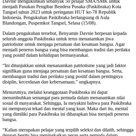
Davnie mengukuhkan sebanyak 50 pelajar SMA/SMK untuk
menjadi Pasukan Pengibar Bendera Pusaka (Paskibraka) Kota
Tangsel tahun 2023 untuk peringatan HUT ke-78 Republik
Indonesia. Pengukuhan Paskibraka berlangsung di Aula
Blandongan, Puspemkot Tangsel, Selasa (15/08).
Dalam pengukuhan tersebut, Benyamin Davnie berpesan kepada
seluruh anggota Paskibraka untuk terus menanamkan jiwa
patriotisme untuk menjaga persatuan dan kesatuan bangsa. Agar
menjadi penerus bangsa yang bisa membangun tradisi dan perilaku
yang positif dalam kehidupan bermasyarakat.
“Ini ditunjukkan untuk menanamkan patriotisme yang jadi faktor
signifikan guna menjaga persatuan dan kesatuan bangsa. Serta,
membangun tradisi dan perilaku yang positif dalam pentingnya
disiplin, kecerdasan dan kebersamaan,” ungkapnya.
Menurutnya, melalui keanggotaan Paskibraka ini dapat
menumbuhkan semangat para pemuda dalam menanamkan nilai
sosial di masyarakat. Sehingga, Ia meyakini bahwa para Paskibraka
ini mempunyai tekad dan mental yang kuat. Maka dari itu, mental
yang dimiliki para Paskibraka ini diharapkan bisa menjadi penerus
bangsa.
“Kalian merupakan pelajar yang terpilih seleksi dan dilatih, sehingga
dengan begitu bisa meningkatkan peran serta pemuda dalam