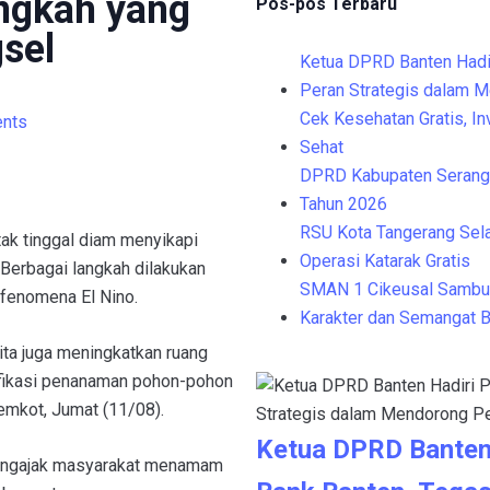
angkah yang
Pos-pos Terbaru
sel
Ketua DPRD Banten Hadi
Peran Strategis dalam 
Cek Kesehatan Gratis, I
nts
Sehat
DPRD Kabupaten Serang 
Tahun 2026
RSU Kota Tangerang Sela
ak tinggal diam menyikapi
Operasi Katarak Gratis
 Berbagai langkah dilakukan
SMAN 1 Cikeusal Sambu
fenomena El Nino.
Karakter dan Semangat B
ita juga meningkatkan ruang
ifikasi penanaman pohon-pohon
emkot, Jumat (11/08).
Ketua DPRD Banten
mengajak masyarakat menamam