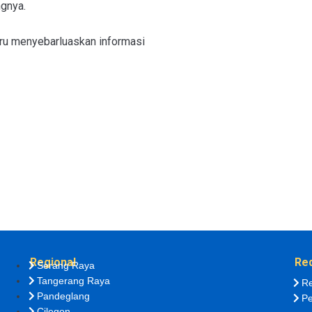
ngnya.
uru menyebarluaskan informasi
Regional
Re
Serang Raya
Tangerang Raya
Re
Pandeglang
Pe
Cilegon