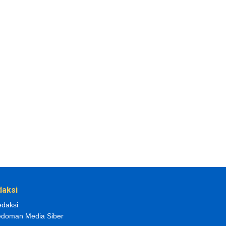
daksi
daksi
doman Media Siber