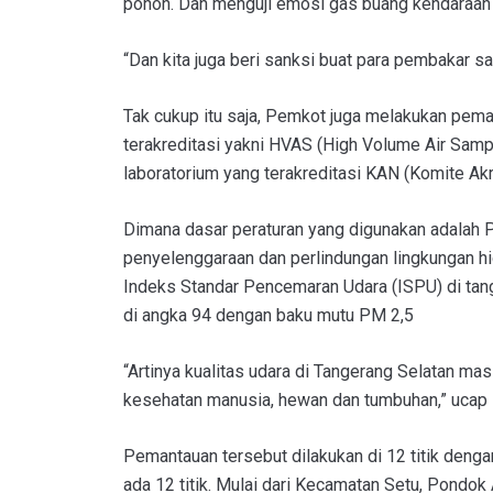
pohon. Dan menguji emosi gas buang kendaraan
“Dan kita juga beri sanksi buat para pembakar s
Tak cukup itu saja, Pemkot juga melakukan pem
terakreditasi yakni HVAS (High Volume Air Sampl
laboratorium yang terakreditasi KAN (Komite Akr
Dimana dasar peraturan yang digunakan adalah 
penyelenggaraan dan perlindungan lingkungan hi
Indeks Standar Pencemaran Udara (ISPU) di ta
di angka 94 dengan baku mutu PM 2,5
“Artinya kualitas udara di Tangerang Selatan mas
kesehatan manusia, hewan dan tumbuhan,” ucap
Pemantauan tersebut dilakukan di 12 titik den
ada 12 titik. Mulai dari Kecamatan Setu, Pondok