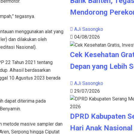
Bank Banten, Tegas
 bermotor.
Mendorong Pereko
ampah,” tegasnya.
AJi Sasongko
antauan menggunakan alat yang
04/08/2026
er) dan dilakukan oleh
editasi Nasional).
Cek Kesehatan Grat
PP 22 Tahun 2021 tentang
Depan yang Lebih S
dup. Alhasil berdasarkan
nggal 10 Agustus 2023 berada
AJi Sasongko
29/07/2026
ih dapat diterima pada
 Benyamin.
DPRD Kabupaten S
gan metode masive sampler dan
Hari Anak Nasional
 Aren, Serpong hingga Ciputat