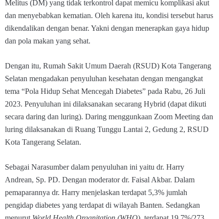
Melitus (DM) yang tidak terkontrol dapat memicu komplikasi akut
dan menyebabkan kematian. Oleh karena itu, kondisi tersebut harus
dikendalikan dengan benar. Yakni dengan menerapkan gaya hidup
dan pola makan yang sehat.
Dengan itu, Rumah Sakit Umum Daerah (RSUD) Kota Tangerang
Selatan mengadakan penyuluhan kesehatan dengan mengangkat
tema “Pola Hidup Sehat Mencegah Diabetes” pada Rabu, 26 Juli
2023. Penyuluhan ini dilaksanakan secarang Hybrid (dapat dikuti
secara daring dan luring). Daring menggunkaan Zoom Meeting dan
luring dilaksanakan di Ruang Tunggu Lantai 2, Gedung 2, RSUD
Kota Tangerang Selatan.
Sebagai Narasumber dalam penyuluhan ini yaitu dr. Harry
Andrean, Sp. PD. Dengan moderator dr. Faisal Akbar. Dalam
pemaparannya dr. Harry menjelaskan terdapat 5,3% jumlah
pengidap diabetes yang terdapat di wilayah Banten. Sedangkan
menurut
World Health
Organitation
(WHO
), terdapat 19,7%/273