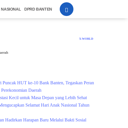
NASIONAL
DPRD BANTEN
X-WORLD
aerah
Cek Kesehatan Grati
i Puncak HUT ke-10 Bank Banten, Tegaskan Peran
g Perekonomian Daerah
estasi Kecil untuk Masa Depan yang Lebih Sehat
engucapkan Selamat Hari Anak Nasional Tahun
n Hadirkan Harapan Baru Melalui Bakti Sosial