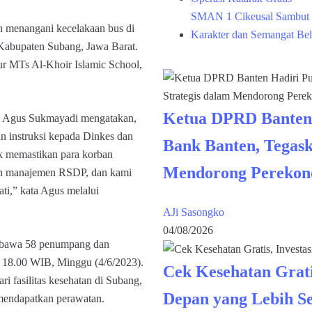
SMAN 1 Cikeusal Sambut 
n menangani kecelakaan bus di
Karakter dan Semangat Bel
, Kabupaten Subang, Jawa Barat.
ur MTs Al-Khoir Islamic School,
Ketua DPRD Banten
g Agus Sukmayadi mengatakan,
 instruksi kepada Dinkes dan
Bank Banten, Tegask
k memastikan para korban
Mendorong Perekon
gan manajemen RSDP, dan kami
ti,” kata Agus melalui
AJi Sasongko
04/08/2026
embawa 58 penumpang dan
l 18.00 WIB, Minggu (4/6/2023).
Cek Kesehatan Grati
i fasilitas kesehatan di Subang,
Depan yang Lebih S
 mendapatkan perawatan.