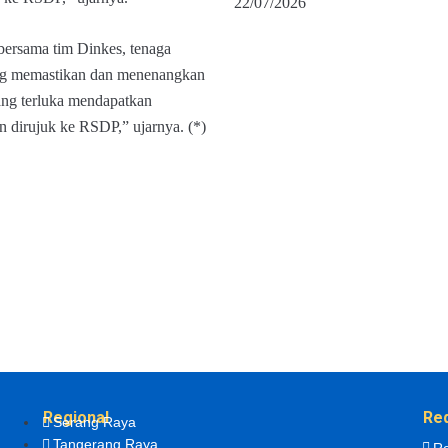
22/07/2026
ersama tim Dinkes, tenaga
ng memastikan dan menenangkan
ang terluka mendapatkan
 dirujuk ke RSDP,” ujarnya. (*)
Regional
Re
Serang Raya
Tangerang Raya