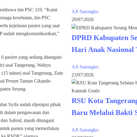
membawa tim PSC 119. “Kami
AJi Sasongko
tenaga kesehatan, tim PSC
29/07/2026
erlu kejelasan pasien yang saat
DP sudah mengkomunikasikan,”
DPRD Kabupaten Se
Hari Anak Nasional
6 pasien yang sedang ditangani
r) asal Tangerang, Wahyu
AJi Sasongko
 (15 tahun) asal Tangerang, Zain
23/07/2026
 asal Perum Taman Cikande-
paten Serang.
RSU Kota Tangerang
dan Syifa sudah dijemput pihak
Baru Melalui Bakti 
sih dalam pengawasan dan
 dan Sahrul, masih ditangani
 untuk pasien yang memerlukan
AJi Sasongko
k ke RSDP,” ujarnya.