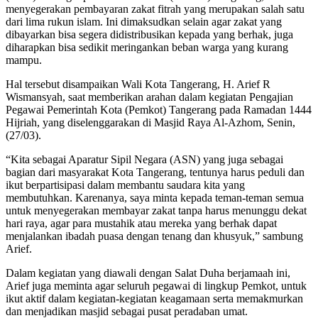
menyegerakan pembayaran zakat fitrah yang merupakan salah satu
dari lima rukun islam. Ini dimaksudkan selain agar zakat yang
dibayarkan bisa segera didistribusikan kepada yang berhak, juga
diharapkan bisa sedikit meringankan beban warga yang kurang
mampu.
Hal tersebut disampaikan Wali Kota Tangerang, H. Arief R
Wismansyah, saat memberikan arahan dalam kegiatan Pengajian
Pegawai Pemerintah Kota (Pemkot) Tangerang pada Ramadan 1444
Hijriah, yang diselenggarakan di Masjid Raya Al-Azhom, Senin,
(27/03).
“Kita sebagai Aparatur Sipil Negara (ASN) yang juga sebagai
bagian dari masyarakat Kota Tangerang, tentunya harus peduli dan
ikut berpartisipasi dalam membantu saudara kita yang
membutuhkan. Karenanya, saya minta kepada teman-teman semua
untuk menyegerakan membayar zakat tanpa harus menunggu dekat
hari raya, agar para mustahik atau mereka yang berhak dapat
menjalankan ibadah puasa dengan tenang dan khusyuk,” sambung
Arief.
Dalam kegiatan yang diawali dengan Salat Duha berjamaah ini,
Arief juga meminta agar seluruh pegawai di lingkup Pemkot, untuk
ikut aktif dalam kegiatan-kegiatan keagamaan serta memakmurkan
dan menjadikan masjid sebagai pusat peradaban umat.