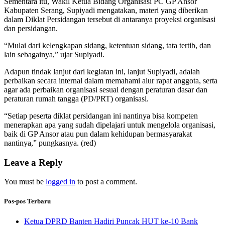
Sementara itu, Wakil Ketua Bidang Organisasi PC GP Ansor
Kabupaten Serang, Supiyadi mengatakan, materi yang diberikan
dalam Diklat Persidangan tersebut di antaranya proyeksi organisasi
dan persidangan.
“Mulai dari kelengkapan sidang, ketentuan sidang, tata tertib, dan
lain sebagainya,” ujar Supiyadi.
Adapun tindak lanjut dari kegiatan ini, lanjut Supiyadi, adalah
perbaikan secara internal dalam memahami alur rapat anggota, serta
agar ada perbaikan organisasi sesuai dengan peraturan dasar dan
peraturan rumah tangga (PD/PRT) organisasi.
“Setiap peserta diklat persidangan ini nantinya bisa kompeten
menerapkan apa yang sudah dipelajari untuk mengelola organisasi,
baik di GP Ansor atau pun dalam kehidupan bermasyarakat
nantinya,” pungkasnya. (red)
Leave a Reply
You must be
logged in
to post a comment.
Pos-pos Terbaru
Ketua DPRD Banten Hadiri Puncak HUT ke-10 Bank