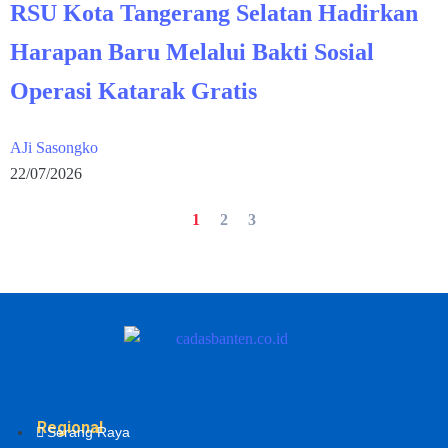
RSU Kota Tangerang Selatan Hadirkan
Harapan Baru Melalui Bakti Sosial
Operasi Katarak Gratis
AJi Sasongko
22/07/2026
1
2
3
Regional
Serang Raya