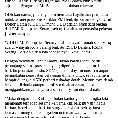
Fitriadi, Ketua Bidang Organisasi PMI Banten Nur Amrin,
sejumlah Pengurus PMI Banten dan puluhan relawan.
Oleh karenanya, pihaknya pun berupaya bagaimana penguatan
untuk sarana prasarana struktur PMI baik itu kaitan dengan Unit
Donor Darah (UDD). Dimana UDD adalah salah satu bagian
dari PMI Kabupaten Serang sebagai salah satu penyedia pelayan
jasa terhadap darah.
”UDD PMI Kabupaten Serang telah melayani rumah sakit yang
ada di wilayah Kota Serang baik itu RSUD Banten, RSDP
Serang, Sari Asih dan lain sebagainya,” kata Fahmi.
Dengan demikian, lanjut Fahmi, sudah barang tentu perlu
penunjang sarana prasarana yang diperlukan dengan maksimal
baik itu peralatan mesin, SDM (sumber daya manusia) maupun
peningkatan penguatan pelayanan dimana untuk setiap harinya
hampir di angka 4.500 perhari terhadap darah. Menurutnya darah
tersebut di dunia ataupun profesor tidak ada yang bisa
menggantikannya hanya ada satu cara yakni donor darah.
”Maka dengan itu 28 ribu perbulan kantong dalam rangka kita
membantu terhadap sesama keluarga kita baik itu yang habis
lahiran, kecelakaan, baik itu yang operasi dan sebagainya
termasuk mungkin keluarga teman-teman wartawan semua ini
yang menjadi bagian salah satu program 2023 yaitu