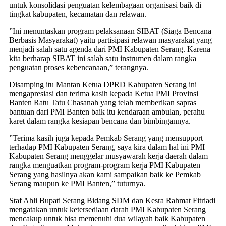
untuk konsolidasi penguatan kelembagaan organisasi baik di
tingkat kabupaten, kecamatan dan relawan.
”Ini menuntaskan program pelaksanaan SIBAT (Siaga Bencana
Berbasis Masyarakat) yaitu partisipasi relawan masyarakat yang
menjadi salah satu agenda dari PMI Kabupaten Serang. Karena
kita berharap SIBAT ini salah satu instrumen dalam rangka
penguatan proses kebencanaan,” terangnya.
Disamping itu Mantan Ketua DPRD Kabupaten Serang ini
mengapresiasi dan terima kasih kepada Ketua PMI Provinsi
Banten Ratu Tatu Chasanah yang telah memberikan sapras
bantuan dari PMI Banten baik itu kendaraan ambulan, perahu
karet dalam rangka kesiapan bencana dan bimbingannya.
”Terima kasih juga kepada Pemkab Serang yang mensupport
terhadap PMI Kabupaten Serang, saya kira dalam hal ini PMI
Kabupaten Serang menggelar musyawarah kerja daerah dalam
rangka menguatkan program-program kerja PMI Kabupaten
Serang yang hasilnya akan kami sampaikan baik ke Pemkab
Serang maupun ke PMI Banten,” tuturnya.
Staf Ahli Bupati Serang Bidang SDM dan Kesra Rahmat Fitriadi
mengatakan untuk ketersediaan darah PMI Kabupaten Serang
mencakup untuk bisa memenuhi dua wilayah baik Kabupaten