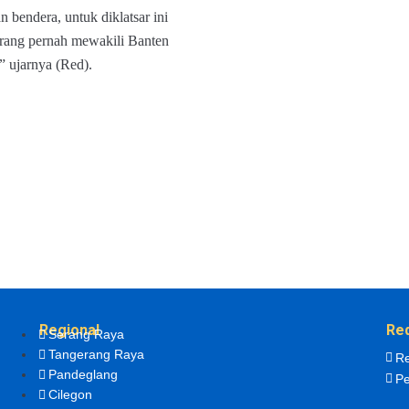
 bendera, untuk diklatsar ini
rang pernah mewakili Banten
” ujarnya (Red).
Regional
Re
Serang Raya
Tangerang Raya
Re
Pandeglang
Pe
Cilegon