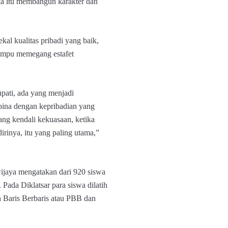
ka itu membangun karakter dan
al kualitas pribadi yang baik,
ampu memegang estafet
upati, ada yang menjadi
 bina dengan kepribadian yang
ng kendali kekuasaan, ketika
irinya, itu yang paling utama,”
jaya mengatakan dari 920 siswa
ada Diklatsar para siswa dilatih
 Baris Berbaris atau PBB dan