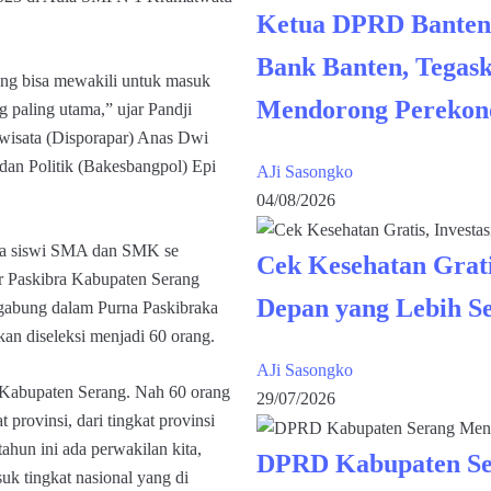
Ketua DPRD Banten
Bank Banten, Tegask
ng bisa mewakili untuk masuk
Mendorong Perekon
g paling utama,” ujar Pandji
wisata (Disporapar) Anas Dwi
an Politik (Bakesbangpol) Epi
AJi Sasongko
04/08/2026
swa siswi SMA dan SMK se
Cek Kesehatan Grati
r Paskibra Kabupaten Serang
Depan yang Lebih S
rgabung dalam Purna Paskibraka
an diseleksi menjadi 60 orang.
AJi Sasongko
a Kabupaten Serang. Nah 60 orang
29/07/2026
t provinsi, dari tingkat provinsi
 tahun ini ada perwakilan kita,
DPRD Kabupaten Se
uk tingkat nasional yang di