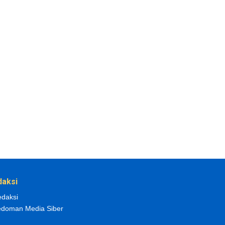
daksi
daksi
doman Media Siber