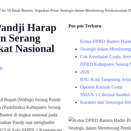
 ke-10 Bank Banten, Tegaskan Peran Strategis dalam Mendorong Perekonomian D
andji Harap
Pos-pos Terbaru
n Serang
Ketua DPRD Banten Hadir
kat Nasional
Strategis dalam Mendoron
Cek Kesehatan Gratis, Inv
DPRD Kabupaten Serang M
ts
2026
RSU Kota Tangerang Selata
Operasi Katarak Gratis
SMAN 1 Cikeusal Sambut 
Bupati (Wabup) Serang Pandji
Karakter dan Semangat Bel
a (Paskibraka) Kabupaten Serang
anten di tingkat nasional pada
aikan Pandji saat menghadiri
 2023 di Aula SMPN 1 Kramatwatu