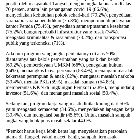
positif oleh masyarakat Tangsel, dengan angka kepuasan di atas
70 persen, antara lain penanganan covid-19 (86.6%),
menyediakan kebutuhan pokok sehari-hari (79.2%), penyediaan
sarana/prasarana pendidikan (75.8%), mempermudah pelayanan
kantor Pemda (75.4%), penyediaan sarana/prasarana kesehatan
(75.2%), bangun/perbaiki infrastruktur yang rusak (74%),
mengatasi kriminalitas & rasa aman (73.2%), dan transportasi
publik yang terkoneksi (71%).
Ada pun program yang angka penilaiannya di atas 50%
diantaranya tata kelola pemerintahan yang baik dan bersih
(69.2%), pemberdayaan UMKM (66%), penegakan hukum
(64%), memangkas biaya perizinan (63.4%), menangani masalah
kekerasan perempuan & anak (62%), mengatasi masalah narkoba
(59.4%), menata PKL (59%), masalah sampah (54.8%),
memberantas KKN di lingkungan Pemkot (52.8%), mengundang
investor (51.6%), dan menangani masalah sosial (50.4%).
Sedangkan, program kerja yang masih dinilai kurang dari 50%
yaitu mengatasi kemacetan (34.6%), menyediakan lapangan kerja
(39.4%), dan mengatasi banjir (45.6%). Untuk masalah sampah,
angka yang tidak puas masih sekitar 44.6%.
“Pemkot harus kerja lebih keras lagi menyelesaikan persoalan
utama di Tangsel, yakni macet, banjir, sampah, termasuk