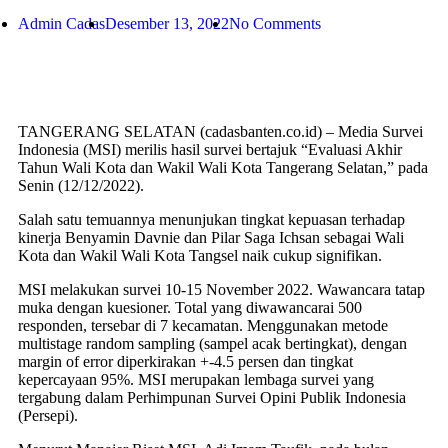
Admin Cadas
Desember 13, 2022
No Comments
TANGERANG SELATAN (cadasbanten.co.id) – Media Survei
Indonesia (MSI) merilis hasil survei bertajuk “Evaluasi Akhir
Tahun Wali Kota dan Wakil Wali Kota Tangerang Selatan,” pada
Senin (12/12/2022).
Salah satu temuannya menunjukan tingkat kepuasan terhadap
kinerja Benyamin Davnie dan Pilar Saga Ichsan sebagai Wali
Kota dan Wakil Wali Kota Tangsel naik cukup signifikan.
MSI melakukan survei 10-15 November 2022. Wawancara tatap
muka dengan kuesioner. Total yang diwawancarai 500
responden, tersebar di 7 kecamatan. Menggunakan metode
multistage random sampling (sampel acak bertingkat), dengan
margin of error diperkirakan +-4.5 persen dan tingkat
kepercayaan 95%. MSI merupakan lembaga survei yang
tergabung dalam Perhimpunan Survei Opini Publik Indonesia
(Persepi).