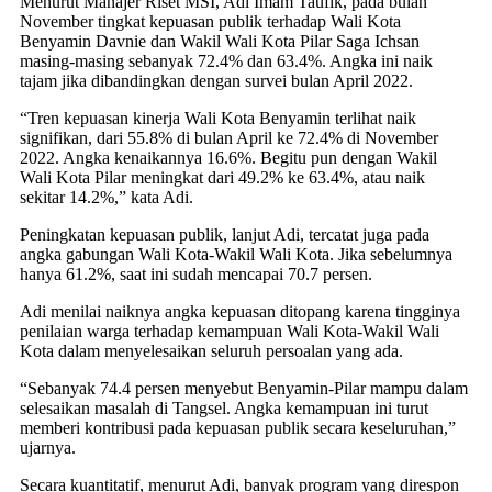
Menurut Manajer Riset MSI, Adi Imam Taufik, pada bulan
November tingkat kepuasan publik terhadap Wali Kota
Benyamin Davnie dan Wakil Wali Kota Pilar Saga Ichsan
masing-masing sebanyak 72.4% dan 63.4%. Angka ini naik
tajam jika dibandingkan dengan survei bulan April 2022.
“Tren kepuasan kinerja Wali Kota Benyamin terlihat naik
signifikan, dari 55.8% di bulan April ke 72.4% di November
2022. Angka kenaikannya 16.6%. Begitu pun dengan Wakil
Wali Kota Pilar meningkat dari 49.2% ke 63.4%, atau naik
sekitar 14.2%,” kata Adi.
Peningkatan kepuasan publik, lanjut Adi, tercatat juga pada
angka gabungan Wali Kota-Wakil Wali Kota. Jika sebelumnya
hanya 61.2%, saat ini sudah mencapai 70.7 persen.
Adi menilai naiknya angka kepuasan ditopang karena tingginya
penilaian warga terhadap kemampuan Wali Kota-Wakil Wali
Kota dalam menyelesaikan seluruh persoalan yang ada.
“Sebanyak 74.4 persen menyebut Benyamin-Pilar mampu dalam
selesaikan masalah di Tangsel. Angka kemampuan ini turut
memberi kontribusi pada kepuasan publik secara keseluruhan,”
ujarnya.
Secara kuantitatif, menurut Adi, banyak program yang direspon