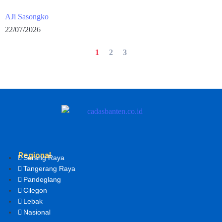
AJi Sasongko
22/07/2026
1
2
3
Regional
Serang Raya
Tangerang Raya
Pandeglang
Cilegon
Lebak
Nasional