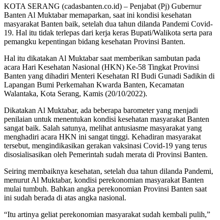
KOTA SERANG (cadasbanten.co.id) – Penjabat (Pj) Gubernur
Banten Al Muktabar memaparkan, saat ini kondisi kesehatan
masyarakat Banten baik, setelah dua tahun dilanda Pandemi Covid-
19. Hal itu tidak terlepas dari kerja keras Bupati/Walikota serta para
pemangku kepentingan bidang kesehatan Provinsi Banten.
Hal itu dikatakan Al Muktabar saat memberikan sambutan pada
acara Hari Kesehatan Nasional (HKN) Ke-58 Tingkat Provinsi
Banten yang dihadiri Menteri Kesehatan RI Budi Gunadi Sadikin di
Lapangan Bumi Perkemahan Kwarda Banten, Kecamatan
Walantaka, Kota Serang, Kamis (20/10/2022).
Dikatakan Al Muktabar, ada beberapa barometer yang menjadi
penilaian untuk menentukan kondisi kesehatan masyarakat Banten
sangat baik. Salah satunya, melihat antusiasme masyarakat yang
menghadiri acara HKN ini sangat tinggi. Kehadiran masyarakat
tersebut, mengindikasikan gerakan vaksinasi Covid-19 yang terus
disosialisasikan oleh Pemerintah sudah merata di Provinsi Banten.
Seiring membaiknya kesehatan, setelah dua tahun dilanda Pandemi,
menurut Al Muktabar, kondisi perekonomian masyarakat Banten
mulai tumbuh. Bahkan angka perekonomian Provinsi Banten saat
ini sudah berada di atas angka nasional.
“Itu artinya geliat perekonomian masyarakat sudah kembali pulih,”