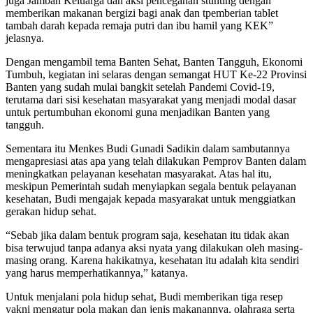
juga Jamban Keluarga dan aksi pencegahan stunting dengan
memberikan makanan bergizi bagi anak dan tpemberian tablet
tambah darah kepada remaja putri dan ibu hamil yang KEK”
jelasnya.
Dengan mengambil tema Banten Sehat, Banten Tangguh, Ekonomi
Tumbuh, kegiatan ini selaras dengan semangat HUT Ke-22 Provinsi
Banten yang sudah mulai bangkit setelah Pandemi Covid-19,
terutama dari sisi kesehatan masyarakat yang menjadi modal dasar
untuk pertumbuhan ekonomi guna menjadikan Banten yang
tangguh.
Sementara itu Menkes Budi Gunadi Sadikin dalam sambutannya
mengapresiasi atas apa yang telah dilakukan Pemprov Banten dalam
meningkatkan pelayanan kesehatan masyarakat. Atas hal itu,
meskipun Pemerintah sudah menyiapkan segala bentuk pelayanan
kesehatan, Budi mengajak kepada masyarakat untuk menggiatkan
gerakan hidup sehat.
“Sebab jika dalam bentuk program saja, kesehatan itu tidak akan
bisa terwujud tanpa adanya aksi nyata yang dilakukan oleh masing-
masing orang. Karena hakikatnya, kesehatan itu adalah kita sendiri
yang harus memperhatikannya,” katanya.
Untuk menjalani pola hidup sehat, Budi memberikan tiga resep
yakni mengatur pola makan dan jenis makanannya, olahraga serta