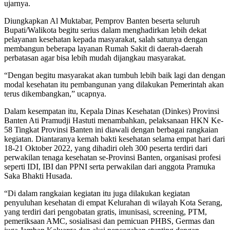
ujarnya.
Diungkapkan Al Muktabar, Pemprov Banten beserta seluruh
Bupati/Walikota begitu serius dalam menghadirkan lebih dekat
pelayanan kesehatan kepada masyarakat, salah satunya dengan
membangun beberapa layanan Rumah Sakit di daerah-daerah
perbatasan agar bisa lebih mudah dijangkau masyarakat.
“Dengan begitu masyarakat akan tumbuh lebih baik lagi dan dengan
modal kesehatan itu pembangunan yang dilakukan Pemerintah akan
terus dikembangkan,” ucapnya.
Dalam kesempatan itu, Kepala Dinas Kesehatan (Dinkes) Provinsi
Banten Ati Pramudji Hastuti menambahkan, pelaksanaan HKN Ke-
58 Tingkat Provinsi Banten ini diawali dengan berbagai rangkaian
kegiatan. Diantaranya kemah bakti kesehatan selama empat hari dari
18-21 Oktober 2022, yang dihadiri oleh 300 peserta terdiri dari
perwakilan tenaga kesehatan se-Provinsi Banten, organisasi profesi
seperti IDI, IBI dan PPNI serta perwakilan dari anggota Pramuka
Saka Bhakti Husada.
“Di dalam rangkaian kegiatan itu juga dilakukan kegiatan
penyuluhan kesehatan di empat Kelurahan di wilayah Kota Serang,
yang terdiri dari pengobatan gratis, imunisasi, screening, PTM,
pemeriksaan AMC, sosialisasi dan pemicuan PHBS, Germas dan