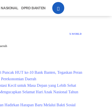
NASIONAL
DPRD BANTEN
X-WORLD
aerah
Cek Kesehatan Grati
i Puncak HUT ke-10 Bank Banten, Tegaskan Peran
g Perekonomian Daerah
estasi Kecil untuk Masa Depan yang Lebih Sehat
engucapkan Selamat Hari Anak Nasional Tahun
n Hadirkan Harapan Baru Melalui Bakti Sosial