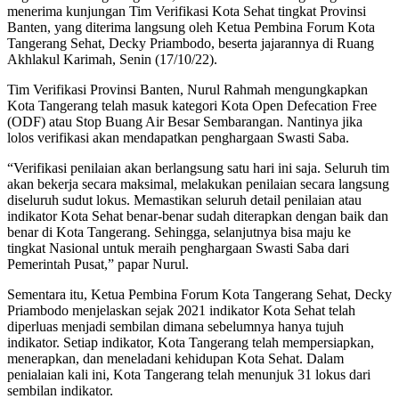
menerima kunjungan Tim Verifikasi Kota Sehat tingkat Provinsi
Banten, yang diterima langsung oleh Ketua Pembina Forum Kota
Tangerang Sehat, Decky Priambodo, beserta jajarannya di Ruang
Akhlakul Karimah, Senin (17/10/22).
Tim Verifikasi Provinsi Banten, Nurul Rahmah mengungkapkan
Kota Tangerang telah masuk kategori Kota Open Defecation Free
(ODF) atau Stop Buang Air Besar Sembarangan. Nantinya jika
lolos verifikasi akan mendapatkan penghargaan Swasti Saba.
“Verifikasi penilaian akan berlangsung satu hari ini saja. Seluruh tim
akan bekerja secara maksimal, melakukan penilaian secara langsung
diseluruh sudut lokus. Memastikan seluruh detail penilaian atau
indikator Kota Sehat benar-benar sudah diterapkan dengan baik dan
benar di Kota Tangerang. Sehingga, selanjutnya bisa maju ke
tingkat Nasional untuk meraih penghargaan Swasti Saba dari
Pemerintah Pusat,” papar Nurul.
Sementara itu, Ketua Pembina Forum Kota Tangerang Sehat, Decky
Priambodo menjelaskan sejak 2021 indikator Kota Sehat telah
diperluas menjadi sembilan dimana sebelumnya hanya tujuh
indikator. Setiap indikator, Kota Tangerang telah mempersiapkan,
menerapkan, dan meneladani kehidupan Kota Sehat. Dalam
penialaian kali ini, Kota Tangerang telah menunjuk 31 lokus dari
sembilan indikator.