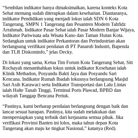
“Sembilan indikator hanya dimaksimalkan, karena konteks Kota
Sehat memang sudah diterapkan dalam keseharian. Diantaranya,
indikator Pendidikan yang menjadi lokus ialah SDN 6 Kota
Tangerang, SMPN 1 Tangerang dan Pesantren Modern Tahfidz
Arrahmah. Indikator Pasar Sehat ialah Pasar Modern Banjar Wijaya,
Indikator Pariwisata ada Wisata Kano dan Taman Hutan Kota.
Sedangkan untuk indikator Perkantoran dan Perindustrian akan
berlangsung verifikasi penilaian di PT Panarub Industri, Bapenda
dan TLR Diskominfo,” jelas Decky.
Di lokasi yang sama, Ketua Tim Forum Kota Tangerang Sehat, Siti
Rochayah menambahkan lokus untuk indikator Kesehatan ialah
Klinik Methadon, Posyandu Bakti Jaya dan Posyandu Sari
Kencana. Indikator Rumah Ibadah lokusnya berlangsung Masjid
Sari Asih Karawaci serta Indikator Transportasi dan Lalu Lintas
ialah Halte Tanah Tinggi, Terminal Poris Plawad, BPBD dan
wilayah Tanggap Bencana Periuk.
“Pastinya, kami berharap penilaian berlangsung dengan baik dan
lancar sesuai harapan. Pastinya, kita sudah melakukan dan
mempersiapkan yang terbaik dari kerjasama semua pihak. Jika
verifikasi Provinsi Banten ini lolos, maka tahun depan Kota
Tangerang akan maju ke tingkat Nasional,” katanya (Red).