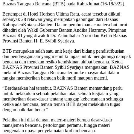
Baznas Tanggap Bencana (BTB) pada Rabu-Jumat (16-18/3/22).
Bertempat di Hotel Horison Ultima Ratu, acara tersebut diikuti
sebanyak 28 relawan yang merupakan gabungan dari Baznas
KabupatenKota se-Banten. Dalam pembukaan acara tersebut turut
dihadiri oleh Wakil Gubernur Banten Andika Hazrumy, Pimpinan
Baznas RI yang diwakili Dr. Zainulbahar Noor dan Ketua Baznas
Provinsi Banten H. E. Syibli Syarjaya.
BTB merupakan salah satu unit kerja dari bidang pendistribusian
dan pendayagunaan yang memiliki tugas untuk mengurangi dampak
bencana dan menekan resiko kemiskinan akibat bencana. Ketua
BAZNAS Provinsi Banten Syibli Syarjaya mengatakan, BAZNAS
melalui Baznas Tanggap Bencana terjun ke masyarakat dalam
rangka memberikan bantuan baik moril maupun materil.
”Berdasarkan hal tersebut, BAZNAS Banten memandang perlu
untuk melakukan sebuah pelatihan atau sebuah kegiatan yang
memberikan dasar-dasar tentang tanggap kebencanaan sehingga
ketika ada bencana, teman-teman BTB dapat melakukan tugas
dengan baik dan benar.”
Pelatihan ini diisi dengan materi-materi berupa dasar-dasar
manajemen bencana, pertolongan pertama, hingga materi
pengenalan upaya penyelamatan korban bencana.