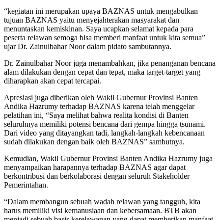
“kegiatan ini merupakan upaya BAZNAS untuk mengabulkan
tujuan BAZNAS yaitu menyejahterakan masyarakat dan
menuntaskan kemiskinan. Saya ucapkan selamat kepada para
peserta relawan semoga bisa memberi manfaat untuk kita semua”
ujar Dr. Zainulbahar Noor dalam pidato sambutannya.
Dr. Zainulbahar Noor juga menambahkan, jika penanganan bencana
alam dilakukan dengan cepat dan tepat, maka target-target yang
diharapkan akan cepat tercapai.
Apresiasi juga diberikan oleh Wakil Gubernur Provinsi Banten
Andika Hazrumy terhadap BAZNAS karena telah menggelar
pelatihan ini, “Saya melihat bahwa realita kondisi di Banten
seluruhnya memiliki potensi bencana dari gempa hingga tsunami.
Dari video yang ditayangkan tadi, langkah-langkah kebencanaan
sudah dilakukan dengan baik oleh BAZNAS” sambutnya.
Kemudian, Wakil Gubernur Provinsi Banten Andika Hazrumy juga
menyampaikan harapannya terhadap BAZNAS agar dapat
berkontribusi dan berkolaborasi dengan seluruh Stakeholder
Pemerintahan.
“Dalam membangun sebuah wadah relawan yang tangguh, kita
harus memiliki visi kemanusiaan dan kebersamaan. BTB akan
menjadi sebuah basis kerelawanan yang dapat memberikan manfaat