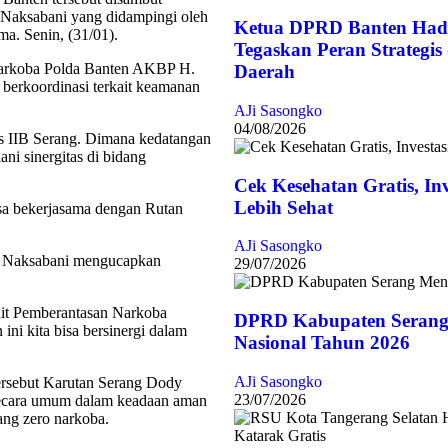
 Naksabani yang didampingi oleh
Ketua DPRD Banten Hadi
a. Senin, (31/01).
Tegaskan Peran Strategi
narkoba Polda Banten AKBP H.
Daerah
berkoordinasi terkait keamanan
AJi Sasongko
04/08/2026
las IIB Serang. Dimana kedatangan
ani sinergitas di bidang
Cek Kesehatan Gratis, In
Lebih Sehat
isa bekerjasama dengan Rutan
AJi Sasongko
y Naksabani mengucapkan
29/07/2026
dit Pemberantasan Narkoba
DPRD Kabupaten Serang
ni kita bisa bersinergi dalam
Nasional Tahun 2026
AJi Sasongko
ersebut Karutan Serang Dody
23/07/2026
secara umum dalam keadaan aman
ang zero narkoba.