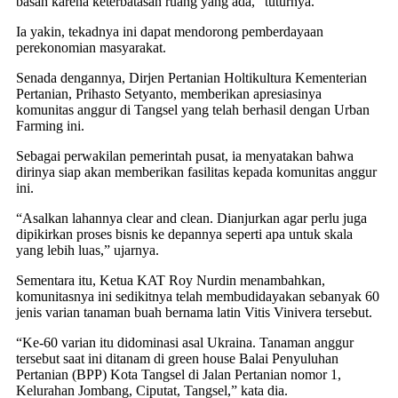
basah karena keterbatasan ruang yang ada,” tuturnya.
Ia yakin, tekadnya ini dapat mendorong pemberdayaan
perekonomian masyarakat.
Senada dengannya, Dirjen Pertanian Holtikultura Kementerian
Pertanian, Prihasto Setyanto, memberikan apresiasinya
komunitas anggur di Tangsel yang telah berhasil dengan Urban
Farming ini.
Sebagai perwakilan pemerintah pusat, ia menyatakan bahwa
dirinya siap akan memberikan fasilitas kepada komunitas anggur
ini.
“Asalkan lahannya clear and clean. Dianjurkan agar perlu juga
dipikirkan proses bisnis ke depannya seperti apa untuk skala
yang lebih luas,” ujarnya.
Sementara itu, Ketua KAT Roy Nurdin menambahkan,
komunitasnya ini sedikitnya telah membudidayakan sebanyak 60
jenis varian tanaman buah bernama latin Vitis Vinivera tersebut.
“Ke-60 varian itu didominasi asal Ukraina. Tanaman anggur
tersebut saat ini ditanam di green house Balai Penyuluhan
Pertanian (BPP) Kota Tangsel di Jalan Pertanian nomor 1,
Kelurahan Jombang, Ciputat, Tangsel,” kata dia.