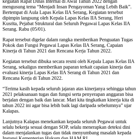
kegiatan Rapat Dinas Internal di Awal Tahun 2022 dengan
mengusung tema “Menjadi Insan Pengayoman Yang Lebih Baik”.
Bertempat di Aula Lapas Kelas IIA Serang, Kegiatan tersebut
dipimpin langsung oleh Kepala Lapas Kelas IIA Serang, Heri
Kusrita, Pejabat Struktural dan Seluruh Pegawai Lapas Kelas IIA
Serang. Rabu (05/01).
Rapat tersebut digelar dalam rangka memberikan Penguatan Tugas
Pokok dan Fungsi Pegawai Lapas Kelas IIA Serang, Capaian
Kinerja di Tahun 2021 dan Rencana Kerja Tahun 2022.
Kegiatan tersebut dibuka secara resmi oleh Kepala Lapas Kelas IIA
Serang, sekaligus memberikan paparan terkait capaian kinerja dan
evaluasi kinerja Lapas Kelas IIA Serang di Tahun 2021 dan
Rencana Kerja di Tahun 2022.
“Terima kasih kepada seluruh jajaran atas kinerjanya sehingga tahun
2021 pelaksanaan tugas dan fungsi serta penyerapan anggaran bisa
berjalan dengan baik dan lancar. Mari kita tingkatkan kinerja kita di
tahun 2022 ini agar bisa lebih baik lagi daripada sebelumnya” ujar
Kalapas.
Lanjutnya Kalapas menekankan kepada seluruh Pegawai untuk
selalu bekerja sesuai dengan SOP, selalu menerapkan deteksi dini
dalam menjalankan tugas dan tidak menyumbang masalah kepada
Instansi Kementerian Hukum dan HAM RI.