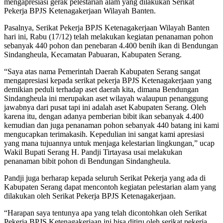
mengapresiasi gerak pelestarian alam yang dilakukan Serikat
Pekerja BPJS Ketenagakerjaan Wilayah Banten.
Pasalnya, Serikat Pekerja BPJS Ketenagakerjaan Wilayah Banten
hari ini, Rabu (17/12) telah melakukan kegiatan penanaman pohon
sebanyak 440 pohon dan penebaran 4.400 benih ikan di Bendungan
Sindangheula, Kecamatan Pabuaran, Kabupaten Serang.
“Saya atas nama Pemerintah Daerah Kabupaten Serang sangat
mengapresiasi kepada serikat pekerja BPJS Ketenagakerjaan yang
demikian peduli terhadap aset daerah kita, dimana Bendungan
Sindangheula ini merupakan aset wilayah walaupun penanggung
jawabnya dari pusat tapi ini adalah aset Kabupaten Serang. Oleh
karena itu, dengan adanya pemberian bibit ikan sebanyak 4.400
kemudian dan juga penanaman pohon sebanyak 440 batang ini kami
mengucapkan terimakasih. Kepedulian ini sangat kami apresiasi
yang mana tujuannya untuk menjaga kelestarian lingkungan,” ucap
Wakil Bupati Serang H. Pandji Tirtayasa usai melakukan
penanaman bibit pohon di Bendungan Sindangheula.
Pandji juga berharap kepada seluruh Serikat Pekerja yang ada di
Kabupaten Serang dapat mencontoh kegiatan pelestarian alam yang
dilakukan oleh Serikat Pekerja BPJS Ketenagakerjaan.
“Harapan saya tentunya apa yang telah dicontohkan oleh Serikat
Pekerja BPJS Ketenagakerjaan ini bisa ditiru oleh serikat pekerja