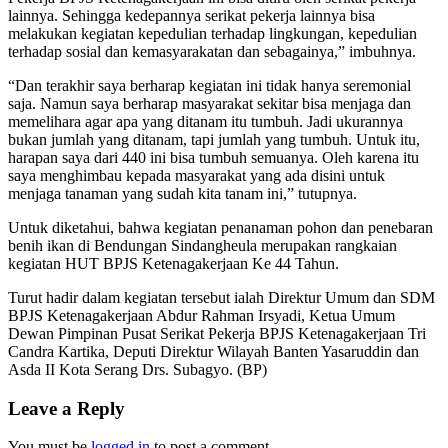
lainnya. Sehingga kedepannya serikat pekerja lainnya bisa
melakukan kegiatan kepedulian terhadap lingkungan, kepedulian
terhadap sosial dan kemasyarakatan dan sebagainya,” imbuhnya.
“Dan terakhir saya berharap kegiatan ini tidak hanya seremonial
saja. Namun saya berharap masyarakat sekitar bisa menjaga dan
memelihara agar apa yang ditanam itu tumbuh. Jadi ukurannya
bukan jumlah yang ditanam, tapi jumlah yang tumbuh. Untuk itu,
harapan saya dari 440 ini bisa tumbuh semuanya. Oleh karena itu
saya menghimbau kepada masyarakat yang ada disini untuk
menjaga tanaman yang sudah kita tanam ini,” tutupnya.
Untuk diketahui, bahwa kegiatan penanaman pohon dan penebaran
benih ikan di Bendungan Sindangheula merupakan rangkaian
kegiatan HUT BPJS Ketenagakerjaan Ke 44 Tahun.
Turut hadir dalam kegiatan tersebut ialah Direktur Umum dan SDM
BPJS Ketenagakerjaan Abdur Rahman Irsyadi, Ketua Umum
Dewan Pimpinan Pusat Serikat Pekerja BPJS Ketenagakerjaan Tri
Candra Kartika, Deputi Direktur Wilayah Banten Yasaruddin dan
Asda II Kota Serang Drs. Subagyo. (BP)
Leave a Reply
You must be
logged in
to post a comment.