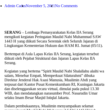
Admin Cadas
November 5, 2021
No Comments
SERANG
– Lembaga Pemasyarakatan Kelas IIA Serang
mengikuti kegiatan Peringatan Maulid Nabi Muhammad SAW
1443 H yang diikuti Secara Serentak oleh Seluruh Jajaran di
Lingkungan Kementerian Hukum dan HAM RI. Jumat (05/11).
Bertempat di Aula Lapas Kelas IIA Serang, kegiatan tersebut
diikuti oleh Pejabat Struktural dan Jajaran Lapas Kelas IIA
Serang.
Kegiatan yang bertema “Spirit Maulid Nabi Shalallahu alaihi wa
salam, Menebar Empati, Memperkuat Silaturahmi” dibuka
Direktur Jenderal Hak Asasi Manusia, Mualimin Abdi yang
terpusat dari Kantor Pusat Kemenkumham RI, Kuningan Jakarta
dan diselenggarakan secara virtual, dimulai pada pukul 13.30
WIB, dan mendatangkan narasumber Prof. Nasarudin Umar
selaku Imam Besar Masjid Istiqlal Jakarta.
Dalam pembukaannya, Mualimin menyampaikan selamat