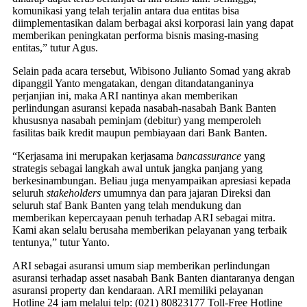
komunikasi yang telah terjalin antara dua entitas bisa
diimplementasikan dalam berbagai aksi korporasi lain yang dapat
memberikan peningkatan performa bisnis masing-masing
entitas,” tutur Agus.
Selain pada acara tersebut, Wibisono Julianto Somad yang akrab
dipanggil Yanto mengatakan, dengan ditandatanganinya
perjanjian ini, maka ARI nantinya akan memberikan
perlindungan asuransi kepada nasabah-nasabah Bank Banten
khususnya nasabah peminjam (debitur) yang memperoleh
fasilitas baik kredit maupun pembiayaan dari Bank Banten.
“Kerjasama ini merupakan kerjasama
bancassurance
yang
strategis sebagai langkah awal untuk jangka panjang yang
berkesinambungan. Beliau juga menyampaikan apresiasi kepada
seluruh
stakeholders
umumnya dan para jajaran Direksi dan
seluruh staf Bank Banten yang telah mendukung dan
memberikan kepercayaan penuh terhadap ARI sebagai mitra.
Kami akan selalu berusaha memberikan pelayanan yang terbaik
tentunya,” tutur Yanto.
ARI sebagai asuransi umum siap memberikan perlindungan
asuransi terhadap asset nasabah Bank Banten diantaranya dengan
asuransi property dan kendaraan. ARI memiliki pelayanan
Hotline 24 jam melalui telp: (021) 80823177 Toll-Free Hotline