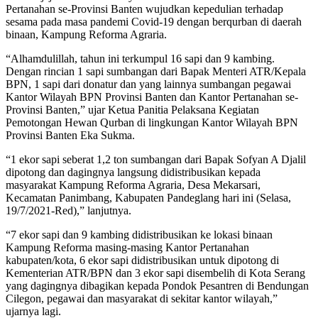
Pertanahan se-Provinsi Banten wujudkan kepedulian terhadap
sesama pada masa pandemi Covid-19 dengan berqurban di daerah
binaan, Kampung Reforma Agraria.
“Alhamdulillah, tahun ini terkumpul 16 sapi dan 9 kambing.
Dengan rincian 1 sapi sumbangan dari Bapak Menteri ATR/Kepala
BPN, 1 sapi dari donatur dan yang lainnya sumbangan pegawai
Kantor Wilayah BPN Provinsi Banten dan Kantor Pertanahan se-
Provinsi Banten,” ujar Ketua Panitia Pelaksana Kegiatan
Pemotongan Hewan Qurban di lingkungan Kantor Wilayah BPN
Provinsi Banten Eka Sukma.
“1 ekor sapi seberat 1,2 ton sumbangan dari Bapak Sofyan A Djalil
dipotong dan dagingnya langsung didistribusikan kepada
masyarakat Kampung Reforma Agraria, Desa Mekarsari,
Kecamatan Panimbang, Kabupaten Pandeglang hari ini (Selasa,
19/7/2021-Red),” lanjutnya.
“7 ekor sapi dan 9 kambing didistribusikan ke lokasi binaan
Kampung Reforma masing-masing Kantor Pertanahan
kabupaten/kota, 6 ekor sapi didistribusikan untuk dipotong di
Kementerian ATR/BPN dan 3 ekor sapi disembelih di Kota Serang
yang dagingnya dibagikan kepada Pondok Pesantren di Bendungan
Cilegon, pegawai dan masyarakat di sekitar kantor wilayah,”
ujarnya lagi.