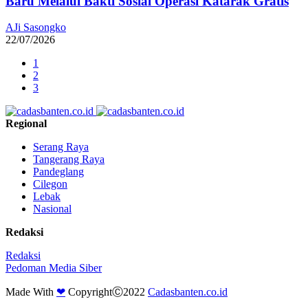
Baru Melalui Bakti Sosial Operasi Katarak Gratis
AJi Sasongko
22/07/2026
1
2
3
Regional
Serang Raya
Tangerang Raya
Pandeglang
Cilegon
Lebak
Nasional
Redaksi
Redaksi
Pedoman Media Siber
Made With
❤
CopyrightⒸ2022
Cadasbanten.co.id