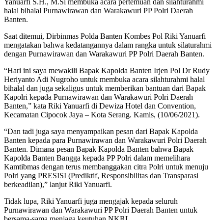
Yanuarfi S.H., M.Si membuka acara pertemuan dan silahturahmi
halal bihalal Purnawirawan dan Warakawuri PP Polri Daerah
Banten.
Saat ditemui, Dirbinmas Polda Banten Kombes Pol Riki Yanuarfi
mengatakan bahwa kedatangannya dalam rangka untuk silaturahmi
dengan Purnawirawan dan Warakawuri PP Polri Daerah Banten.
“Hari ini saya mewakili Bapak Kapolda Banten Irjen Pol Dr Rudy
Heriyanto Adi Nugroho untuk membuka acara silahturahmi halal
bihalal dan juga sekaligus untuk memberikan bantuan dari Bapak
Kapolri kepada Purnawirawan dan Warakawuri Polri Daerah
Banten,” kata Riki Yanuarfi di Dewiza Hotel dan Convention,
Kecamatan Cipocok Jaya – Kota Serang. Kamis, (10/06/2021).
“Dan tadi juga saya menyampaikan pesan dari Bapak Kapolda
Banten kepada para Purnawirawan dan Warakawuri Polri Daerah
Banten. Dimana pesan Bapak Kapolda Banten bahwa Bapak
Kapolda Banten Bangga kepada PP Polri dalam memelihara
Kamtibmas dengan terus membanggakan citra Polri untuk menuju
Polri yang PRESISI (Prediktif, Responsibilitas dan Transparasi
berkeadilan),” lanjut Riki Yanuarfi.
Tidak lupa, Riki Yanuarfi juga mengajak kepada seluruh
Purnawirawan dan Warakawuri PP Polri Daerah Banten untuk
bersama-sama menjaga keutuhan NKRI.