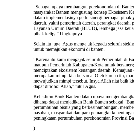
“Sebagai upaya membangun perekonomian di Banten
masyarakat Banten mengusung konsep Ekosistem K
dalam implementasinya perlu sinergi berbagai pihak 
daerah, yakni pemerintah daerah, perangkat daerah,
Layanan Umum Daerah (BLUD), lembaga jasa keuan
pihak ketiga” Ungkapnya.
Selain itu juga, Agus mengajak kepada seluruh stekh
untuk memajukan ekonomi di banten.
“Karena itu kami mengajak seluruh Pemerintah di Ba
maupun Pemerintah Kabupaten/Kota untuk bersinerg
menciptakan ekosistem keuangan daerah. Kemajuan 
merupakan mimpi kita bersama. Oleh karena itu, mar
mewujudkan mimpi tersebut. Insya Allah niat baik kit
dapat diridhoi Allah,” tutur Agus.
Kehadiran Bank Banten dalam upaya mengembangkan 
diharap dapat menjadikan Bank Banten sebagai “Bank
pertumbuhan bisnis yang berkesinambungan, memberi
nasabah, masyarakat dan para pemangku kepentingan
peningkatan pertumbuhan perekonomian Provinsi Ba
)