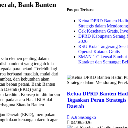
erah, Bank Banten
Pos-pos Terbaru
Ketua DPRD Banten Hadir
Strategis dalam Mendoron
Cek Kesehatan Gratis, Inv
DPRD Kabupaten Serang M
2026
RSU Kota Tangerang Selata
Operasi Katarak Gratis
SMAN 1 Cikeusal Sambut 
 satu elemen penting dalam
Karakter dan Semangat Bel
si pandemi yang tengah kita
pada para petani. Terlebih lagi
rpa berbagai masalah, mulai dari
erhambat, dan kebutuhan akan
kan beban petani, Bank Banten
an Daerah (EKD) yang
Ketua DPRD Banten Hadi
 kreditur. Konsep ini dituturkan
Tegaskan Peran Strategi
n pada acara Halal Bi Halal
rbaguna Sitandu Banten.
Daerah
ngan Daerah (EKD), merupakan
AJi Sasongko
gelolaan keuangan daerah agar
04/08/2026