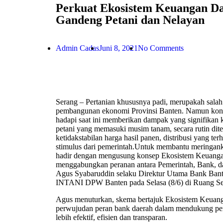
Perkuat Ekosistem Keuangan Da
Gandeng Petani dan Nelayan
Admin Cadas
Juni 8, 2021
No Comments
Serang – Pertanian khususnya padi, merupakah salah
pembangunan ekonomi Provinsi Banten. Namun kondi
hadapi saat ini memberikan dampak yang signifikan ke
petani yang memasuki musim tanam, secara rutin dite
ketidakstabilan harga hasil panen, distribusi yang t
stimulus dari pemerintah.Untuk membantu meringan
hadir dengan mengusung konsep Ekosistem Keuang
menggabungkan peranan antara Pemerintah, Bank, dan
Agus Syabaruddin selaku Direktur Utama Bank Bante
INTANI DPW Banten pada Selasa (8/6) di Ruang Se
Agus menuturkan, skema bertajuk Ekosistem Keua
perwujudan peran bank daerah dalam mendukung pen
lebih efektif, efisien dan transparan.