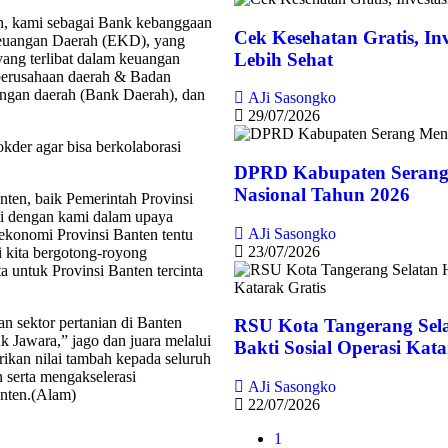
, kami sebagai Bank kebanggaan
Cek Kesehatan Gratis, In
euangan Daerah (EKD), yang
Lebih Sehat
yang terlibat dalam keuangan
 perusahaan daerah & Badan
gan daerah (Bank Daerah), dan
AJi Sasongko
29/07/2026
okder agar bisa berkolaborasi
DPRD Kabupaten Serang
Nasional Tahun 2026
nten, baik Pemerintah Provinsi
i dengan kami dalam upaya
AJi Sasongko
ekonomi Provinsi Banten tentu
23/07/2026
i kita bergotong-royong
a untuk Provinsi Banten tercinta
sektor pertanian di Banten
RSU Kota Tangerang Sel
 Jawara,” jago dan juara melalui
Bakti Sosial Operasi Kata
kan nilai tambah kepada seluruh
 serta mengakselerasi
AJi Sasongko
nten.(Alam)
22/07/2026
1