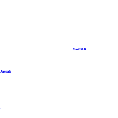
X-WORLD
Daerah
a