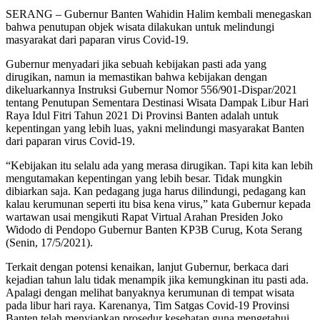
SERANG – Gubernur Banten Wahidin Halim kembali menegaskan
bahwa penutupan objek wisata dilakukan untuk melindungi
masyarakat dari paparan virus Covid-19.
Gubernur menyadari jika sebuah kebijakan pasti ada yang
dirugikan, namun ia memastikan bahwa kebijakan dengan
dikeluarkannya Instruksi Gubernur Nomor 556/901-Dispar/2021
tentang Penutupan Sementara Destinasi Wisata Dampak Libur Hari
Raya Idul Fitri Tahun 2021 Di Provinsi Banten adalah untuk
kepentingan yang lebih luas, yakni melindungi masyarakat Banten
dari paparan virus Covid-19.
“Kebijakan itu selalu ada yang merasa dirugikan. Tapi kita kan lebih
mengutamakan kepentingan yang lebih besar. Tidak mungkin
dibiarkan saja. Kan pedagang juga harus dilindungi, pedagang kan
kalau kerumunan seperti itu bisa kena virus,” kata Gubernur kepada
wartawan usai mengikuti Rapat Virtual Arahan Presiden Joko
Widodo di Pendopo Gubernur Banten KP3B Curug, Kota Serang
(Senin, 17/5/2021).
Terkait dengan potensi kenaikan, lanjut Gubernur, berkaca dari
kejadian tahun lalu tidak menampik jika kemungkinan itu pasti ada.
Apalagi dengan melihat banyaknya kerumunan di tempat wisata
pada libur hari raya. Karenanya, Tim Satgas Covid-19 Provinsi
Banten telah menyiapkan prosedur kesehatan guna mengetahui