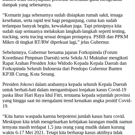
dampak yang sebenarnya.
“Kemarin juga sebenarnya sudah disiapkan rumah sakit, tenaga
kesehatan, serta rapid test bagi pengunjung, cuma kan sudah
terlampau banyak begitu, kewalahan juga. Tapi prinsipnya kita
sudah siap semuanya melakukan langkah-langkah seperti testing,
tracking, serta tracing sesuai dengan protapnya. PSBB dan PPKM
Mikro di tingkat RT/RW diperkuat lagi,” jelas Gubernur.
Sebelumnya, Gubernur bersama jajaran Forkopimda (Forum
Koordinasi Pimpinan Daerah) serta Sekda Al Muktabar mengikuti
Rapat Arahan Presiden Joko Widodo Kepada Kepala Daerah dan
Forkopimda Seluruh Indonesia dari Pendopo Gubernur Banten
KP3B Curug, Kota Serang.
Presiden Jokowi dalam arahannya kepada seluruh Kepala Daerah
untuk berhati-hati dalam mengantisipasi lonjakan kasus Covid-19
paska libur Hari Raya Idul Fitri, terutama kepada sejumlah provinsi
yang hingga saat ini mengalami trend kenaikan angka positif Covid-
19.
“Kita harus waspada karena berpotensi jumlah kasus baru covid.
Meskipun kita telah mengeluarkan kebijakan larangan mudik namun
ternyata masih terdapat 1,5 juta orang yang mudik dalam kurung
waktu 6-17 Mei 2021. Tetapi kita berharap kasus aktifnya tidak