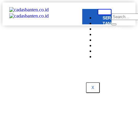
SERANG
TANGERANG
CILEGON
LEBAK
PANDEGLANG
BANTEN
NASIONAL
DPRD
BANTEN
X