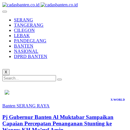
SERANG
TANGERANG
CILEGON
LEBAK
PANDEGLANG
BANTEN
NASIONAL
DPRD BANTEN
X
X-WORLD
Banten
SERANG RAYA
Pj Gubernur Banten Al Muktabar Sampaikan
Capaian Percepatan Penanganan Stunting ke
Wapres KH Ma’ruf Amin