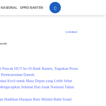
NASIONAL
DPRD BANTEN
X-WORLD
aerah
Cek Kesehatan Grati
i Puncak HUT ke-10 Bank Banten, Tegaskan Peran
g Perekonomian Daerah
estasi Kecil untuk Masa Depan yang Lebih Sehat
engucapkan Selamat Hari Anak Nasional Tahun
n Hadirkan Harapan Baru Melalui Bakti Sosial