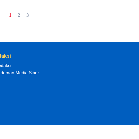
1
2
3
daksi
daksi
doman Media Siber