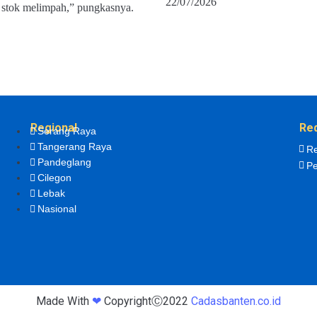
22/07/2026
n stok melimpah,” pungkasnya.
Regional
Re
Serang Raya
Tangerang Raya
Re
Pandeglang
Pe
Cilegon
Lebak
Nasional
Made With
❤
CopyrightⒸ2022
Cadasbanten.co.id