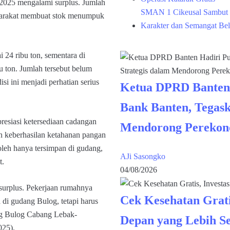
2025 mengalami surplus. Jumlah
SMAN 1 Cikeusal Sambut 
yarakat membuat stok menumpuk
Karakter dan Semangat Bel
 24 ribu ton, sementara di
 ton. Jumlah tersebut belum
i ini menjadi perhatian serius
Ketua DPRD Banten
Bank Banten, Tegask
esiasi ketersediaan cadangan
Mendorong Perekon
an keberhasilan ketahanan pangan
oleh hanya tersimpan di gudang,
AJi Sasongko
t.
04/08/2026
 surplus. Pekerjaan rumahnya
Cek Kesehatan Grati
a di gudang Bulog, tetapi harus
ang Bulog Cabang Lebak-
Depan yang Lebih S
025).