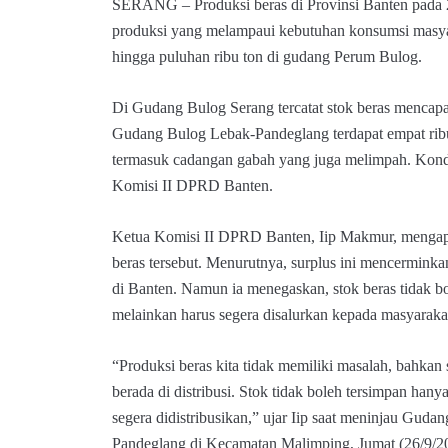
SERANG – Produksi beras di Provinsi Banten pada 
produksi yang melampaui kebutuhan konsumsi mas
hingga puluhan ribu ton di gudang Perum Bulog.
Di Gudang Bulog Serang tercatat stok beras mencapai
Gudang Bulog Lebak-Pandeglang terdapat empat ribu
termasuk cadangan gabah yang juga melimpah. Kondis
Komisi II DPRD Banten.
Ketua Komisi II DPRD Banten, Iip Makmur, mengapr
beras tersebut. Menurutnya, surplus ini mencermink
di Banten. Namun ia menegaskan, stok beras tidak b
melainkan harus segera disalurkan kepada masyaraka
“Produksi beras kita tidak memiliki masalah, bahkan
berada di distribusi. Stok tidak boleh tersimpan hany
segera didistribusikan,” ujar Iip saat meninjau Gud
Pandeglang di Kecamatan Malimping, Jumat (26/9/2