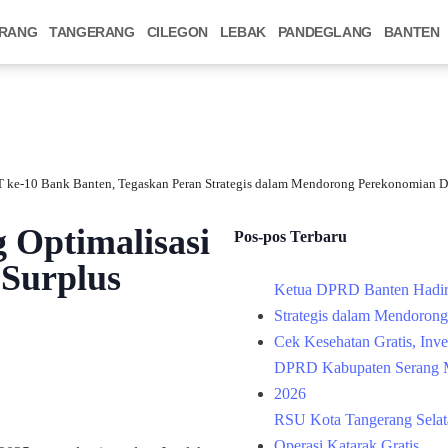
RANG
TANGERANG
CILEGON
LEBAK
PANDEGLANG
BANTEN
 ke-10 Bank Banten, Tegaskan Peran Strategis dalam Mendorong Perekonomian D
Optimalisasi
Pos-pos Terbaru
 Surplus
Ketua DPRD Banten Hadir
Strategis dalam Mendoron
Cek Kesehatan Gratis, Inv
DPRD Kabupaten Serang M
2026
RSU Kota Tangerang Selata
Operasi Katarak Gratis