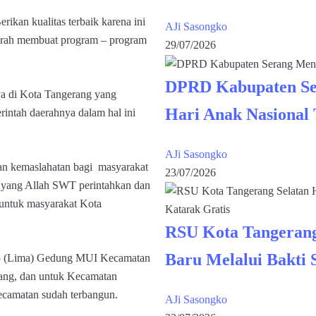
rikan kualitas terbaik karena ini
AJi Sasongko
arah membuat program – program
29/07/2026
DPRD Kabupaten Se
ya di Kota Tangerang yang
Hari Anak Nasional
intah daerahnya dalam hal ini
AJi Sasongko
n kemaslahatan bagi masyarakat
23/07/2026
a yang Allah SWT perintahkan dan
untuk masyarakat Kota
RSU Kota Tangerang
Baru Melalui Bakti 
un 5 (Lima) Gedung MUI Kecamatan
rang, dan untuk Kecamatan
ecamatan sudah terbangun.
AJi Sasongko