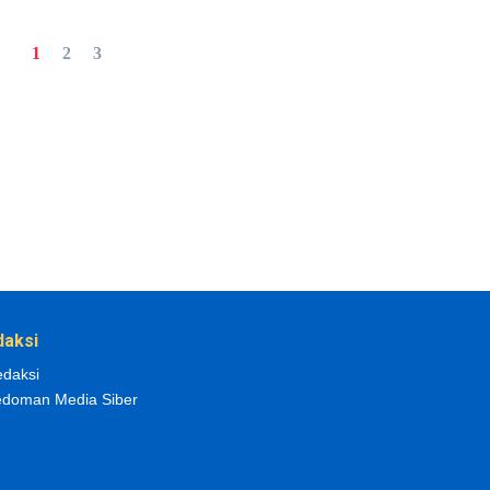
1
2
3
daksi
daksi
doman Media Siber