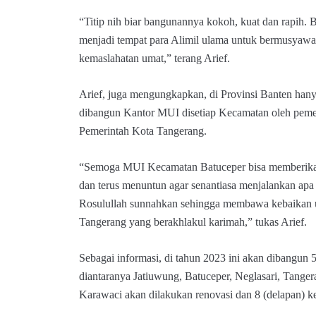
“Titip nih biar bangunannya kokoh, kuat dan rapih. Be
menjadi tempat para Alimil ulama untuk bermusyaw
kemaslahatan umat,” terang Arief.
Arief, juga mengungkapkan, di Provinsi Banten han
dibangun Kantor MUI disetiap Kecamatan oleh pemer
Pemerintah Kota Tangerang.
“Semoga MUI Kecamatan Batuceper bisa memberika
dan terus menuntun agar senantiasa menjalankan ap
Rosulullah sunnahkan sehingga membawa kebaikan 
Tangerang yang berakhlakul karimah,” tukas Arief.
Sebagai informasi, di tahun 2023 ini akan dibang
diantaranya Jatiuwung, Batuceper, Neglasari, Tange
Karawaci akan dilakukan renovasi dan 8 (delapan) k