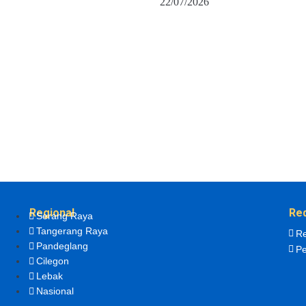
22/07/2026
Regional
Re
Serang Raya
Tangerang Raya
Re
Pandeglang
Pe
Cilegon
Lebak
Nasional