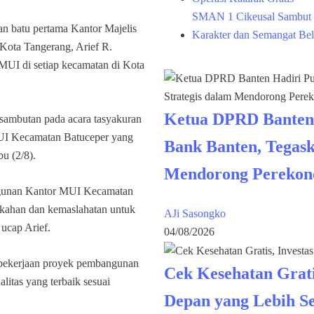
SMAN 1 Cikeusal Sambut 
 batu pertama Kantor Majelis
Karakter dan Semangat Bel
Kota Tangerang, Arief R.
I di setiap kecamatan di Kota
Ketua DPRD Banten
 sambutan pada acara tasyakuran
UI Kecamatan Batuceper yang
Bank Banten, Tegask
u (2/8).
Mendorong Perekon
bangunan Kantor MUI Kecamatan
rkahan dan kemaslahatan untuk
AJi Sasongko
ucap Arief.
04/08/2026
pekerjaan proyek pembangunan
Cek Kesehatan Grati
itas yang terbaik sesuai
Depan yang Lebih S