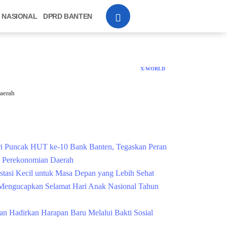
NASIONAL
DPRD BANTEN
X-WORLD
aerah
Cek Kesehatan Grati
i Puncak HUT ke-10 Bank Banten, Tegaskan Peran
g Perekonomian Daerah
estasi Kecil untuk Masa Depan yang Lebih Sehat
engucapkan Selamat Hari Anak Nasional Tahun
n Hadirkan Harapan Baru Melalui Bakti Sosial