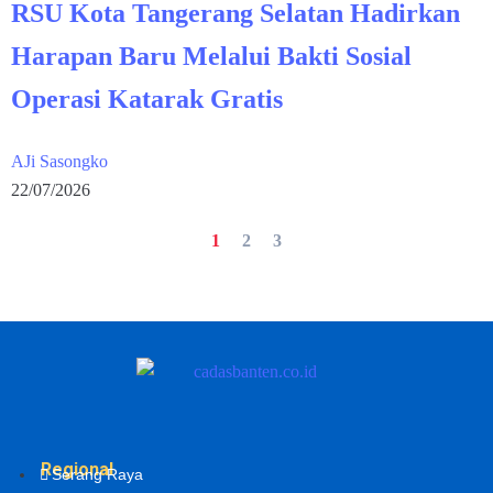
RSU Kota Tangerang Selatan Hadirkan
Harapan Baru Melalui Bakti Sosial
Operasi Katarak Gratis
AJi Sasongko
22/07/2026
1
2
3
Regional
Serang Raya