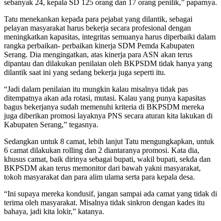
sebanyak 24, kepala SD 125 orang dan 17 orang penilik,” paparnya.
Tatu menekankan kepada para pejabat yang dilantik, sebagai
pelayan masyarakat harus bekerja secara profesional dengan
meningkatkan kapasitas, integritas semuanya harus diperbaiki dalam
rangka perbaikan- perbaikan kinerja SDM Pemda Kabupaten
Serang. Dia mengingatkan, atas kinerja para ASN akan terus
dipantau dan dilakukan penilaian oleh BKPSDM tidak hanya yang
dilantik saat ini yang sedang bekerja juga seperti itu.
“Jadi dalam penilaian itu mungkin kalau misalnya tidak pas
ditempatnya akan ada rotasi, mutasi. Kalau yang punya kapasitas
bagus bekerjanya sudah memenuhi kriteria di BKPSDM mereka
juga diberikan promosi layaknya PNS secara aturan kita lakukan di
Kabupaten Serang,” tegasnya.
Sedangkan untuk 8 camat, lebih lanjut Tatu mengungkapkan, untuk
6 camat dilakukan rolling dan 2 diantaranya promosi. Kata dia,
khusus camat, baik dirinya sebagai bupati, wakil bupati, sekda dan
BKPSDM akan terus memonitor dari bawah yakni masyarakat,
tokoh masyarakat dan para alim ulama serta para kepala desa.
“Ini supaya mereka kondusif, jangan sampai ada camat yang tidak di
terima oleh masyarakat. Misalnya tidak sinkron dengan kades itu
bahaya, jadi kita lokir,” katanya.