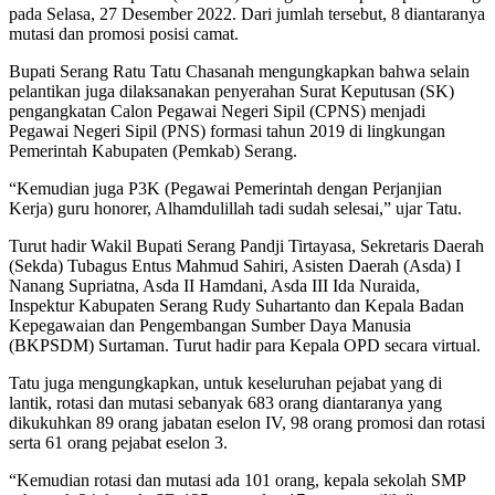
pada Selasa, 27 Desember 2022. Dari jumlah tersebut, 8 diantaranya
mutasi dan promosi posisi camat.
Bupati Serang Ratu Tatu Chasanah mengungkapkan bahwa selain
pelantikan juga dilaksanakan penyerahan Surat Keputusan (SK)
pengangkatan Calon Pegawai Negeri Sipil (CPNS) menjadi
Pegawai Negeri Sipil (PNS) formasi tahun 2019 di lingkungan
Pemerintah Kabupaten (Pemkab) Serang.
“Kemudian juga P3K (Pegawai Pemerintah dengan Perjanjian
Kerja) guru honorer, Alhamdulillah tadi sudah selesai,” ujar Tatu.
Turut hadir Wakil Bupati Serang Pandji Tirtayasa, Sekretaris Daerah
(Sekda) Tubagus Entus Mahmud Sahiri, Asisten Daerah (Asda) I
Nanang Supriatna, Asda II Hamdani, Asda III Ida Nuraida,
Inspektur Kabupaten Serang Rudy Suhartanto dan Kepala Badan
Kepegawaian dan Pengembangan Sumber Daya Manusia
(BKPSDM) Surtaman. Turut hadir para Kepala OPD secara virtual.
Tatu juga mengungkapkan, untuk keseluruhan pejabat yang di
lantik, rotasi dan mutasi sebanyak 683 orang diantaranya yang
dikukuhkan 89 orang jabatan eselon IV, 98 orang promosi dan rotasi
serta 61 orang pejabat eselon 3.
“Kemudian rotasi dan mutasi ada 101 orang, kepala sekolah SMP