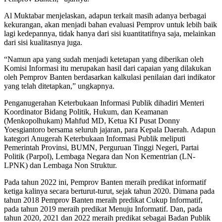
Al Muktabar menjelaskan, adapun terkait masih adanya berbagai
kekurangan, akan menjadi bahan evaluasi Pemprov untuk lebih baik
lagi kedepannya, tidak hanya dari sisi kuantitatifnya saja, melainkan
dari sisi kualitasnya juga.
“Namun apa yang sudah menjadi ketetapan yang diberikan oleh
Komisi Informasi itu merupakan hasil dari capaian yang dilakukan
oleh Pemprov Banten berdasarkan kalkulasi penilaian dari indikator
yang telah ditetapkan,” ungkapnya.
Penganugerahan Keterbukaan Informasi Publik dihadiri Menteri
Koordinator Bidang Politik, Hukum, dan Keamanan
(Menkopolhukam) Mahfud MD, Ketua KI Pusat Donny
Yoesgiantoro bersama seluruh jajaran, para Kepala Daerah. Adapun
kategori Anugerah Keterbukaan Informasi Publik meliputi
Pemerintah Provinsi, BUMN, Perguruan Tinggi Negeri, Partai
Politik (Parpol), Lembaga Negara dan Non Kementrian (LN-
LPNK) dan Lembaga Non Struktur.
Pada tahun 2022 ini, Pemprov Banten meraih predikat informatif
ketiga kalinya secara berturut-turut, sejak tahun 2020. Dimana pada
tahun 2018 Pemprov Banten meraih predikat Cukup Informatif,
pada tahun 2019 meraih predikat Menuju Informatif. Dan, pada
tahun 2020, 2021 dan 2022 meraih predikat sebagai Badan Publik