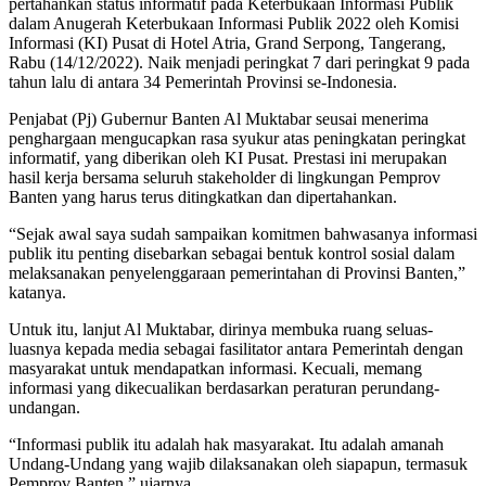
pertahankan status informatif pada Keterbukaan Informasi Publik
dalam Anugerah Keterbukaan Informasi Publik 2022 oleh Komisi
Informasi (KI) Pusat di Hotel Atria, Grand Serpong, Tangerang,
Rabu (14/12/2022). Naik menjadi peringkat 7 dari peringkat 9 pada
tahun lalu di antara 34 Pemerintah Provinsi se-Indonesia.
Penjabat (Pj) Gubernur Banten Al Muktabar seusai menerima
penghargaan mengucapkan rasa syukur atas peningkatan peringkat
informatif, yang diberikan oleh KI Pusat. Prestasi ini merupakan
hasil kerja bersama seluruh stakeholder di lingkungan Pemprov
Banten yang harus terus ditingkatkan dan dipertahankan.
“Sejak awal saya sudah sampaikan komitmen bahwasanya informasi
publik itu penting disebarkan sebagai bentuk kontrol sosial dalam
melaksanakan penyelenggaraan pemerintahan di Provinsi Banten,”
katanya.
Untuk itu, lanjut Al Muktabar, dirinya membuka ruang seluas-
luasnya kepada media sebagai fasilitator antara Pemerintah dengan
masyarakat untuk mendapatkan informasi. Kecuali, memang
informasi yang dikecualikan berdasarkan peraturan perundang-
undangan.
“Informasi publik itu adalah hak masyarakat. Itu adalah amanah
Undang-Undang yang wajib dilaksanakan oleh siapapun, termasuk
Pemprov Banten,” ujarnya.