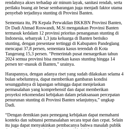
rendahnya akses terhadap air minum layak, sanitasi rendah, serta
perilaku buang air besar sembarangan juga menjadi faktor utama
penyebab terjadinya stunting di Provinsi Banten.
Sementara itu, Plt Kepala Perwakilan BKKBN Provinsi Banten,
Dr Dadi Ahmad Roswandi, M.Si mengatakan Provinsi Banten
termasuk kedalam 12 provinsi prioritas penanganan stunting di
Indonesia, sebanyak 1,3 juta keluarga di Banten berisiko
stunting, dengan presentase tertinggi di Kabupaten Pandeglang
mencapai 37,8 persen, sementara kasus terendah di Kota
Tangerang 15,3 persen. “Pemerintah pusat menargetkan tahun
2024 semua provinsi bisa menekan kasus stunting hingga 14
persen ter¬masuk di Banten,” urainya.
Harapannya, dengan adanya riset yang sudah dilakukan selama 4
bulan sebelumnya, dapat memberikan gambaran kondisi
sesungguhnya di lapangan sehingga dapat menjelaskan
permasalahan yang komprehensif dan dapat memberikan
proyeksi rekomendasi kebijakan dalam pelaksanaan percepatan
penurunan stunting di Provinsi Banten selanjutnya,” ungkap
Dadi.
“Dengan demikian para pemegang kebijakan dapat memahami
konteks dan subtansi permasalahan secara tepat dan cepat. Selain
itu juga dapat menyakinkan pembacanya bahwa masalah publik